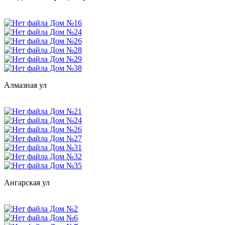
Дом №16
Дом №24
Дом №26
Дом №28
Дом №29
Дом №38
Алмазная ул
Дом №21
Дом №24
Дом №26
Дом №27
Дом №31
Дом №32
Дом №35
Ангарская ул
Дом №2
Дом №6