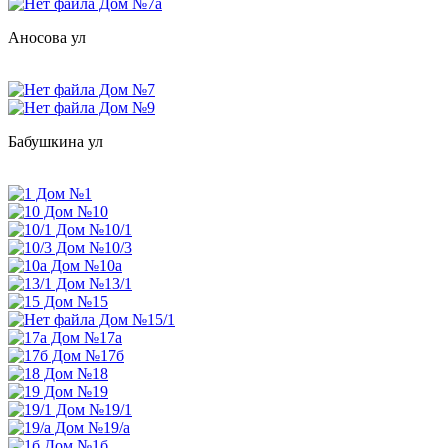
Дом №7а
Аносова ул
Дом №7
Дом №9
Бабушкина ул
Дом №1
Дом №10
Дом №10/1
Дом №10/3
Дом №10а
Дом №13/1
Дом №15
Дом №15/1
Дом №17а
Дом №17б
Дом №18
Дом №19
Дом №19/1
Дом №19/а
Дом №1б