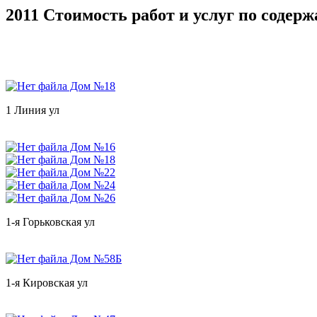
2011 Стоимость работ и услуг по содер
Дом №18
1 Линия ул
Дом №16
Дом №18
Дом №22
Дом №24
Дом №26
1-я Горьковская ул
Дом №58Б
1-я Кировская ул