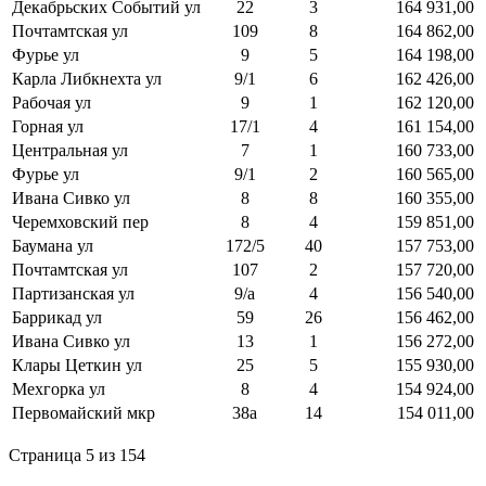
Декабрьских Событий ул
22
3
164 931,00
Почтамтская ул
109
8
164 862,00
Фурье ул
9
5
164 198,00
Карла Либкнехта ул
9/1
6
162 426,00
Рабочая ул
9
1
162 120,00
Горная ул
17/1
4
161 154,00
Центральная ул
7
1
160 733,00
Фурье ул
9/1
2
160 565,00
Ивана Сивко ул
8
8
160 355,00
Черемховский пер
8
4
159 851,00
Баумана ул
172/5
40
157 753,00
Почтамтская ул
107
2
157 720,00
Партизанская ул
9/а
4
156 540,00
Баррикад ул
59
26
156 462,00
Ивана Сивко ул
13
1
156 272,00
Клары Цеткин ул
25
5
155 930,00
Мехгорка ул
8
4
154 924,00
Первомайский мкр
38а
14
154 011,00
Страница 5 из 154