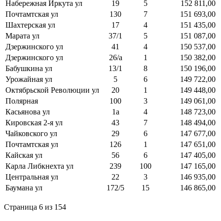
Набережная Иркута ул
19
5
152 811,00
Почтамтская ул
130
7
151 693,00
Шахтерская ул
17
4
151 435,00
Марата ул
37/1
5
151 087,00
Дзержинского ул
41
4
150 537,00
Дзержинского ул
26/а
1
150 382,00
Бабушкина ул
13/1
8
150 196,00
Урожайная ул
5
6
149 722,00
Октябрьской Революции ул
20
1
149 448,00
Полярная
100
3
149 061,00
Касьянова ул
1а
4
148 723,00
Кировская 2-я ул
43
7
148 494,00
Чайковского ул
29
6
147 677,00
Почтамтская ул
126
1
147 651,00
Кайская ул
56
6
147 405,00
Карла Либкнехта ул
239
100
147 165,00
Центральная ул
22
3
146 935,00
Баумана ул
172/5
15
146 865,00
Страница 6 из 154