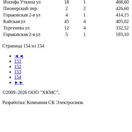
Иосифа Уткина ул
18
1
468,60
Пионерский пер
2
2
426,60
Горьковская 2-я ул
4
1
414,15
Кайская ул
45
4
405,02
Тургенева ул
12
4
332,52
Горьковская 2-я ул
5
1
193,10
Страница 154 из 154
◄◄
151
152
153
154
►►
©2009–2026 ООО "ХКМС",
Разработка: Компания СК Электросвязь