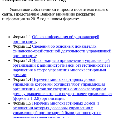
Уважаемые собственники и просто посетитель нашего
сайта. Представляем Вашему вниманию раскрытие
информации за 2015 год в новом формате:
Форма 1.1
Общая информация об управляющей
организации
;
Форма 1.2
Сведения об основных показателях
финансово-хозяйственной деятельности управляющей
организации
;
Форма 1.3
Информация о привлечении управляющей
организации к административной ответственности за
нарушения в сфере управления многоквартирными
домами
;
Форма 1.4
Перечень многоквартирных домов,
управление которыми осуществляют управляющая
организация, а так же сведения о многоквартирном
доме, управление которым осуществляет управляющая
(формы 2.1-2.8) организация
;
Форма 1.5
Перечень многоквартирных домов, в
отношении которых договоры управления с
управляющей организацией были расторгнуты в
предыдущем календарном году
;