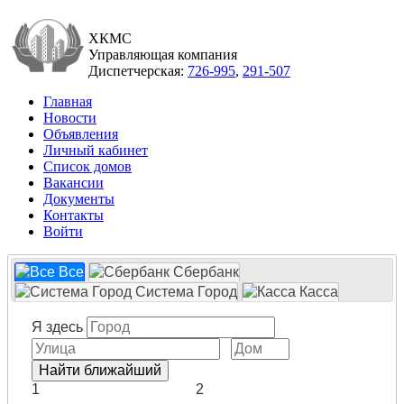
ХКМС
Управляющая компания
Диспетчерская:
726-995
,
291-507
Главная
Новости
Объявления
Личный кабинет
Список домов
Вакансии
Документы
Контакты
Войти
Все
Сбербанк
Система Город
Касса
Я здесь
1
2