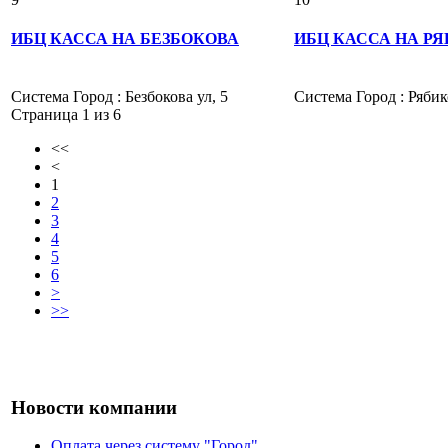
ИБЦ КАССА НА БЕЗБОКОВА
ИБЦ КАССА НА Р
Система Город : Безбокова ул, 5
Система Город : Рябико
Страница 1 из 6
<<
<
1
2
3
4
5
6
>
>>
Новости компании
Оплата через систему "Город"