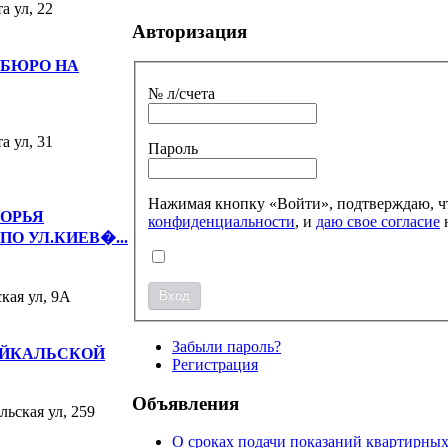
а ул, 22
Авторизация
 БЮРО НА
№ л/счета
а ул, 31
Пароль
Нажимая кнопку «Войти», подтверждаю, чт
МОРЬЯ
конфиденциальности
, и
даю свое согласие
н
О УЛ.КИЕВ�...
кая ул, 9А
Забыли пароль?
АЙКАЛЬСКОЙ
Регистрация
Объявления
льская ул, 259
О сроках подачи показаний квартирных