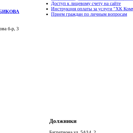
Доступ к лицевому счету на сайте
Инструкция оплаты за услуги "ХК Ком
ЯБИКОВА
Прием граждан по личным вопросам
ва б-р, 3
Должники
Багратиона ул, 54/14, 2