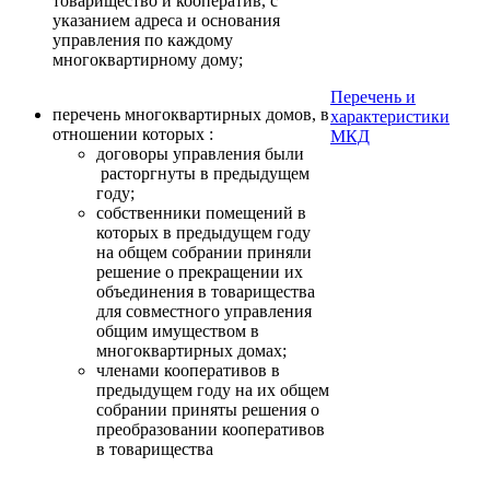
товарищество и кооператив, с
указанием адреса и основания
управления по каждому
многоквартирному дому;
Перечень и
перечень многоквартирных домов, в
характеристики
отношении которых :
МКД
договоры управления были
расторгнуты в предыдущем
году;
собственники помещений в
которых в предыдущем году
на общем собрании приняли
решение о прекращении их
объединения в товарищества
для совместного управления
общим имуществом в
многоквартирных домах;
членами кооперативов в
предыдущем году на их общем
собрании приняты решения о
преобразовании кооперативов
в товарищества