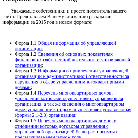
Уважаемые собственники и просто посетитель нашего
сайта. Представляем Вашему вниманию раскрытие
информации за 2015 год в новом формате:
Форма 1.1
Общая информация об управляющей
организации
;
Форма 1.2
Сведения об основных показателях
финансово-хозяйственной деятельности управляющей
организации
;
Форма 1.3
Информация о привлечении управляющей
организации к административной ответственности за
нарушения в сфере управления многоквартирными
домами
;
Форма 1.4
Перечень многоквартирных домов,
управление которыми осуществляют управляющая
организация, а так же сведения о многоквартирном
доме, управление которым осуществляет управляющая
(формы 2.1-2.8) организация
;
Форма 1.5
Перечень многоквартирных домов, в
отношении которых договоры управления с
управляющей организацией были расторгнуты в
предыдущем календарном году
;