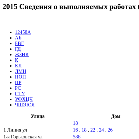
2015 Сведения о выполняемых работах (
12458А
АБ
БВГ
ГД
ЖЗИК
К
КЛ
ЛМН
НОП
ПР
РС
СТУ
УФХЦЧ
ЧШЭЮЯ
Улица
Дом
18
1 Линия ул
16
,
18
,
22
,
24
,
26
1-я Горьковская ул
58Б