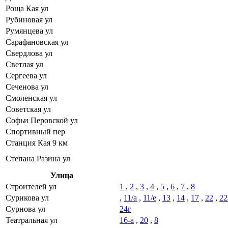
Роща Кая ул
Рубиновая ул
Румянцева ул
Сарафановская ул
Свердлова ул
Светлая ул
Сергеева ул
Сеченова ул
Смоленская ул
Советская ул
Софьи Перовской ул
Спортивный пер
Станция Кая 9 км
Степана Разина ул
Улица
Строителей ул
1
,
2
,
3
,
4
,
5
,
6
,
7
,
8
Сурикова ул
,
11/а
,
11/е
,
13
,
14
,
17
,
22
,
22
Сурнова ул
24г
Театральная ул
16-а
,
20
,
8