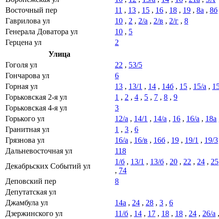
Восточный пер
11
,
13
,
15
,
16
,
18
,
19
,
8а
,
8б
Гаврилова ул
10
,
2
,
2/а
,
2/в
,
2/г
,
8
Генерала Доватора ул
10
,
5
Герцена ул
2
Улица
Гоголя ул
22
,
53/5
Гончарова ул
6
Горная ул
13
,
13/1
,
14
,
14б
,
15
,
15/а
,
15
Горьковская 2-я ул
1
,
2
,
4
,
5
,
7
,
8
,
9
Горьковская 4-я ул
3
Горького ул
12/а
,
14/1
,
14/а
,
16
,
16/а
,
18а
Гранитная ул
1
,
3
,
6
Грязнова ул
16/а
,
16/в
,
16б
,
19
,
19/1
,
19/3
Дальневосточная ул
118
1/б
,
13/1
,
13/б
,
20
,
22
,
24
,
25
Декабрьских Событий ул
,
74
Деповский пер
8
Депутатская ул
Джамбула ул
14а
,
24
,
28
,
3
,
6
Дзержинского ул
11/б
,
14
,
17
,
18
,
18
,
24
,
26/а