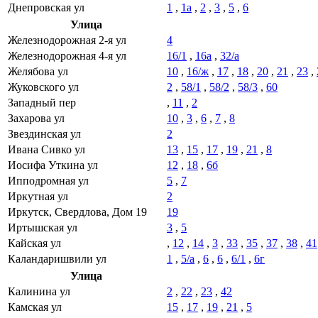
Днепровская ул
1
,
1а
,
2
,
3
,
5
,
6
Улица
Железнодорожная 2-я ул
4
Железнодорожная 4-я ул
16/1
,
16а
,
32/а
Желябова ул
10
,
16/ж
,
17
,
18
,
20
,
21
,
23
,
Жуковского ул
2
,
58/1
,
58/2
,
58/3
,
60
Западный пер
,
11
,
2
Захарова ул
10
,
3
,
6
,
7
,
8
Звездинская ул
2
Ивана Сивко ул
13
,
15
,
17
,
19
,
21
,
8
Иосифа Уткина ул
12
,
18
,
6б
Ипподромная ул
5
,
7
Иркутная ул
2
Иркутск, Свердлова, Дом 19
19
Иртышская ул
3
,
5
Кайская ул
,
12
,
14
,
3
,
33
,
35
,
37
,
38
,
41
Каландаришвили ул
1
,
5/а
,
6
,
6
,
6/1
,
6г
Улица
Калинина ул
2
,
22
,
23
,
42
Камская ул
15
,
17
,
19
,
21
,
5