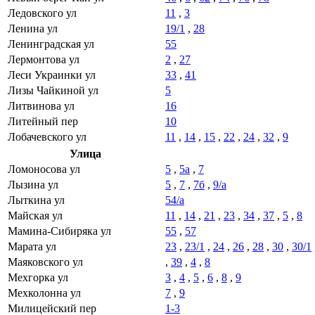
Ледовского ул
11
,
3
Ленина ул
19/1
,
28
Ленинградская ул
55
Лермонтова ул
2
,
27
Леси Украинки ул
33
,
41
Лизы Чайкиной ул
5
Литвинова ул
16
Литейный пер
10
Лобачевского ул
11
,
14
,
15
,
22
,
24
,
32
,
9
Улица
Ломоносова ул
5
,
5а
,
7
Лызина ул
5
,
7
,
7б
,
9/а
Лыткина ул
54/а
Майская ул
11
,
14
,
21
,
23
,
34
,
37
,
5
,
8
Мамина-Сибиряка ул
55
,
57
Марата ул
23
,
23/1
,
24
,
26
,
28
,
30
,
30/1
Маяковского ул
,
39
,
4
,
8
Мехгорка ул
3
,
4
,
5
,
6
,
8
,
9
Мехколонна ул
7
,
9
Милицейский пер
1-3