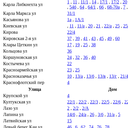
1
,
11
,
11/1
,
14
,
17/1
,
17/2
,
20
Карла Либкнехта ул
,
54б
,
64
,
64/1
,
66
,
68-70а
,
7
Карла Маркса ул
31/1
Касьянова ул
1а
,
1А/1
Киевская ул
,
11
,
11/а
,
20
,
21
,
22/а
,
25
,
25
Кирова
22/4
Кировская 2-я ул
37
,
39
,
41
,
43
,
45
,
49
,
60
Клары Цеткин ул
17
,
19
,
25
,
38
Кольцова ул
36
Коршуновская ул
24
,
32
,
36
,
40
Костычева ул
22
Красноармейская ул
23
,
25
Красноказачья ул
10
,
13/а
,
13/б
,
13/в
,
13/г
,
21/
Краснофлотский пер
4
Улица
Дом
Крупской ул
4
Култукская ул
22/1
,
22/2
,
22/3
,
22/5
,
22/6
,
2
Лазо ул
2
,
2/2
,
2/А
Лапина ул
14/б
,
24/а
,
26
,
3/б
,
31/а
,
5
Латвийская ул
15
Левый берег Каи ул
46
,
6
,
62
,
74
,
76
,
78