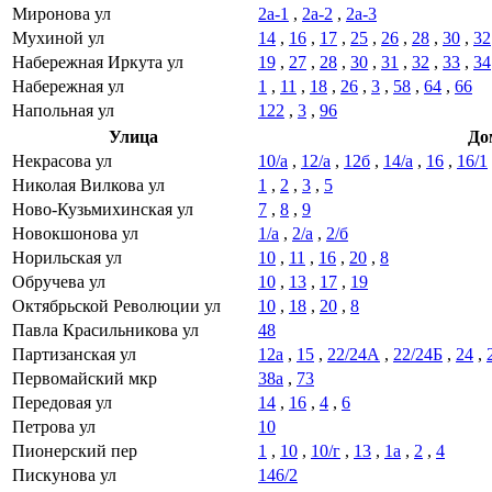
Миронова ул
2а-1
,
2а-2
,
2а-3
Мухиной ул
14
,
16
,
17
,
25
,
26
,
28
,
30
,
32
Набережная Иркута ул
19
,
27
,
28
,
30
,
31
,
32
,
33
,
34
Набережная ул
1
,
11
,
18
,
26
,
3
,
58
,
64
,
66
Напольная ул
122
,
3
,
96
Улица
До
Некрасова ул
10/а
,
12/а
,
12б
,
14/а
,
16
,
16/1
Николая Вилкова ул
1
,
2
,
3
,
5
Ново-Кузьмихинская ул
7
,
8
,
9
Новокшонова ул
1/а
,
2/а
,
2/б
Норильская ул
10
,
11
,
16
,
20
,
8
Обручева ул
10
,
13
,
17
,
19
Октябрьской Революции ул
10
,
18
,
20
,
8
Павла Красильникова ул
48
Партизанская ул
12а
,
15
,
22/24А
,
22/24Б
,
24
,
Первомайский мкр
38а
,
73
Передовая ул
14
,
16
,
4
,
6
Петрова ул
10
Пионерский пер
1
,
10
,
10/г
,
13
,
1а
,
2
,
4
Пискунова ул
146/2