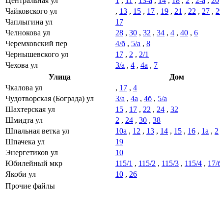
Центральная ул
1
,
11
,
13-а
,
14
,
18
,
2
,
2-а
,
20
Чайковского ул
,
13
,
15
,
17
,
19
,
21
,
22
,
27
,
2
Чаплыгина ул
17
Челнокова ул
28
,
30
,
32
,
34
,
4
,
40
,
6
Черемховский пер
4/б
,
5/а
,
8
Чернышевского ул
17
,
2
,
2/1
Чехова ул
3/а
,
4
,
4а
,
7
Улица
Дом
Чкалова ул
,
17
,
4
Чудотворская (Бограда) ул
3/а
,
4а
,
4б
,
5/а
Шахтерская ул
15
,
17
,
22
,
24
,
32
Шмидта ул
2
,
24
,
30
,
38
Шпальная ветка ул
10а
,
12
,
13
,
14
,
15
,
16
,
1а
,
2
Шпачека ул
19
Энергетиков ул
10
Юбилейный мкр
115/1
,
115/2
,
115/3
,
115/4
,
17/
Якоби ул
10
,
26
Прочие файлы