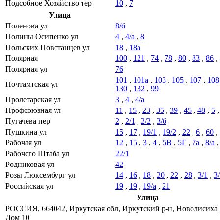
Подсобное Хозяйство тер
10
,
7
Улица
Поленова ул
8/б
Полины Осипенко ул
4
,
4/а
,
8
Польских Повстанцев ул
18
,
18а
Полярная
100
,
121
,
74
,
78
,
80
,
83
,
86
,
Полярная ул
76
101
,
101а
,
103
,
105
,
107
,
108
Почтамтская ул
130
,
132
,
99
Пролетарская ул
3
,
4
,
4/а
Профсоюзная ул
11
,
15
,
23
,
35
,
39
,
45
,
48
,
5
Пугачева пер
2
,
2/1
,
2/2
,
3/б
Пушкина ул
15
,
17
,
19/1
,
19/2
,
22
,
6
,
60
,
Рабочая ул
12
,
15
,
3
,
4
,
5В
,
5Г
,
7а
,
8/а
Рабочего Штаба ул
22/1
Родниковая ул
42
Розы Люксембург ул
14
,
16
,
18
,
20
,
22
,
28
,
3/1
,
3
Российская ул
19
,
19
,
19/а
,
21
Улица
РОССИЯ, 664042, Иркутская обл, Иркутский р-н, Новолисиха 
Дом 10