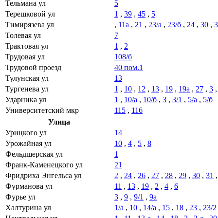
Тельмана ул
5
Терешковой ул
1
,
39
,
45
,
5
Тимирязева ул
,
11а
,
21
,
23/а
,
23/б
,
24
,
30
,
3
Толевая ул
7
Трактовая ул
1
,
2
Трудовая ул
108/б
Трудовой проезд
40 пом.1
Тулунская ул
13
Тургенева ул
1
,
10
,
12
,
13
,
19
,
19а
,
27
,
3
Ударника ул
1
,
10/а
,
10/б
,
3
,
3/1
,
5/а
,
5/б
Университетский мкр
115
,
116
Улица
Урицкого ул
14
Урожайная ул
10
,
4
,
5
,
8
Фельдшерская ул
1
Франк-Каменецкого ул
21
Фридриха Энгельса ул
2
,
24
,
26
,
27
,
28
,
29
,
30
,
31
Фурманова ул
11
,
13
,
19
,
2
,
4
,
6
Фурье ул
3
,
9
,
9/1
,
9а
Халтурина ул
1/а
,
10
,
14/а
,
15
,
18
,
23
,
23/2