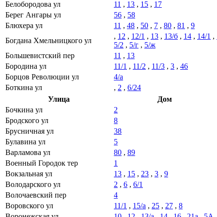
Белобородова ул
11
,
13
,
15
,
17
Берег Ангары ул
56
,
58
Блюхера ул
11
,
48
,
50
,
7
,
80
,
81
,
9
,
12
,
12/1
,
13
,
13/б
,
14
,
14/1
,
Богдана Хмельницкого ул
5/2
,
5/г
,
5/ж
Большевистский пер
11
,
13
Бородина ул
11/1
,
11/2
,
11/3
,
3
,
46
Борцов Революции ул
4/а
Боткина ул
,
2
,
6/24
Улица
Дом
Бочкина ул
2
Бродского ул
8
Брусничная ул
38
Булавина ул
5
Варламова ул
80
,
89
Военный Городок тер
1
Вокзальная ул
13
,
15
,
23
,
3
,
9
Володарского ул
2
,
6
,
6/1
Волочаевский пер
4
Воровского ул
11/1
,
15/а
,
25
,
27
,
8
Воронежская ул
10
,
12
,
13/а
,
14
,
16
,
21а
,
5А