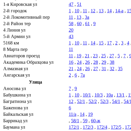
1-я Кировская ул
47
,
51
2-й городок
1
,
10
,
11
,
12
,
13
,
14
,
14-а
,
1
2-й Локомотивный пер
11
,
13
,
3а
2-й Район тер
58
,
60
,
61
,
9
4 Линия ул
20
5-й Армии ул
43
5168 км
1
,
10
,
11
,
14
,
15
,
17
,
2
,
3
,
4
8 Марта пер
11
Авиаторов проезд
11
,
19
,
21
,
23
,
25
,
27
,
5
,
7
,
Академика Образцова ул
16
,
24
,
26
,
28
,
29
,
38
Алмазная ул
21
,
24
,
26
,
27
,
31
,
32
,
35
Ангарская ул
2
,
6
,
7а
Улица
Аносова ул
7
,
9
Бабушкина ул
1
,
10
,
10/1
,
10/3
,
10а
,
13/1
,
1
Багратиона ул
12
,
52/1
,
52/2
,
52/3
,
54/1
,
54/
Баженова ул
6
Байкальская ул
11/а
,
14
,
19
Баррикад ул
,
58/1
,
59
,
60-ж
Баумана ул
172/1
,
172/3
,
172/4
,
172/5
,
17