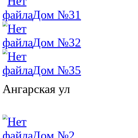
Дом №31
Дом №32
Дом №35
Ангарская ул
Дом №2