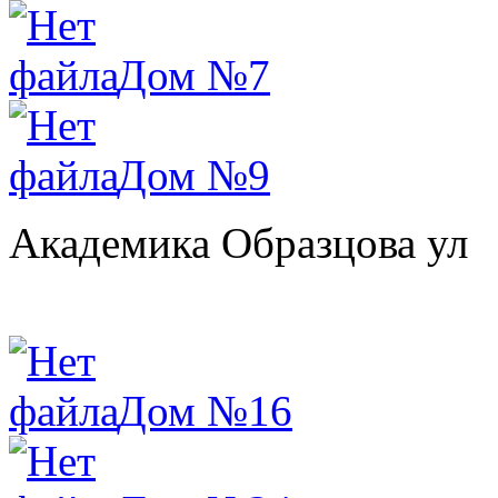
Дом №7
Дом №9
Академика Образцова ул
Дом №16