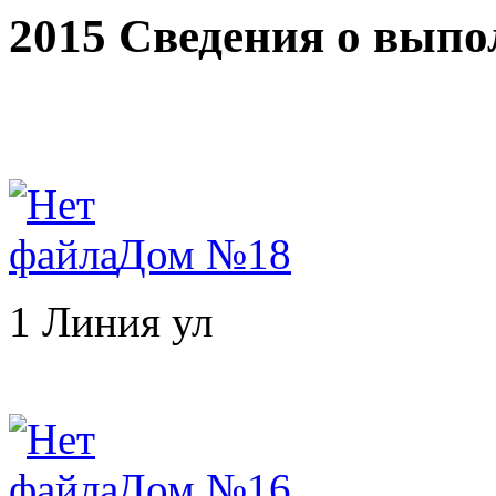
2015 Сведения о выпо
Дом №18
1 Линия ул
Дом №16