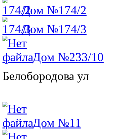
Дом №174/2
Дом №174/3
Дом №233/10
Белобородова ул
Дом №11