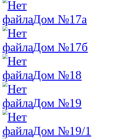
Дом №17а
Дом №17б
Дом №18
Дом №19
Дом №19/1