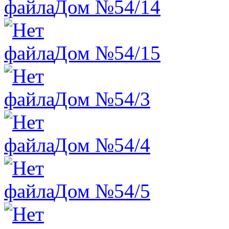
Дом №54/14
Дом №54/15
Дом №54/3
Дом №54/4
Дом №54/5