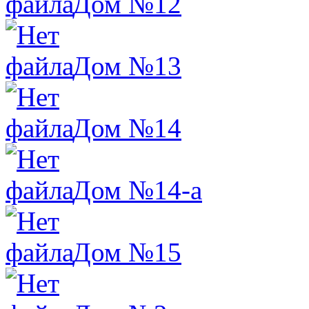
Дом №12
Дом №13
Дом №14
Дом №14-а
Дом №15