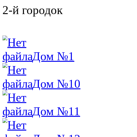
2-й городок
Дом №1
Дом №10
Дом №11