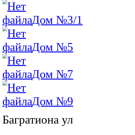
Дом №3/1
Дом №5
Дом №7
Дом №9
Багратиона ул