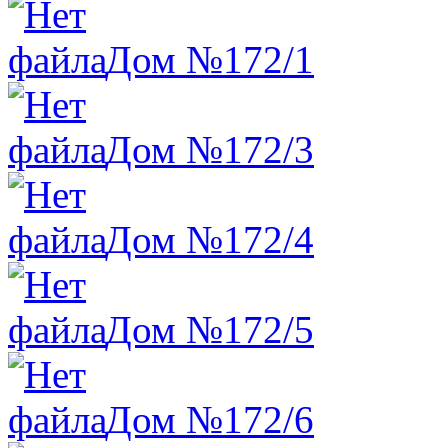
Дом №172/1
Дом №172/3
Дом №172/4
Дом №172/5
Дом №172/6