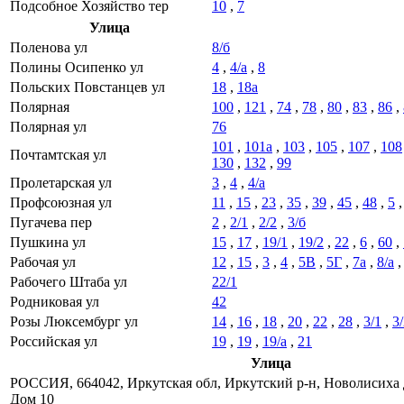
Подсобное Хозяйство тер
10
,
7
Улица
Поленова ул
8/б
Полины Осипенко ул
4
,
4/а
,
8
Польских Повстанцев ул
18
,
18а
Полярная
100
,
121
,
74
,
78
,
80
,
83
,
86
,
Полярная ул
76
101
,
101а
,
103
,
105
,
107
,
108
Почтамтская ул
130
,
132
,
99
Пролетарская ул
3
,
4
,
4/а
Профсоюзная ул
11
,
15
,
23
,
35
,
39
,
45
,
48
,
5
Пугачева пер
2
,
2/1
,
2/2
,
3/б
Пушкина ул
15
,
17
,
19/1
,
19/2
,
22
,
6
,
60
,
Рабочая ул
12
,
15
,
3
,
4
,
5В
,
5Г
,
7а
,
8/а
Рабочего Штаба ул
22/1
Родниковая ул
42
Розы Люксембург ул
14
,
16
,
18
,
20
,
22
,
28
,
3/1
,
3
Российская ул
19
,
19
,
19/а
,
21
Улица
РОССИЯ, 664042, Иркутская обл, Иркутский р-н, Новолисиха 
Дом 10