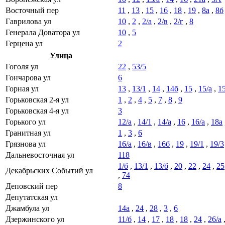
Восточный пер
11
,
13
,
15
,
16
,
18
,
19
,
8а
,
8б
Гаврилова ул
10
,
2
,
2/а
,
2/в
,
2/г
,
8
Генерала Доватора ул
10
,
5
Герцена ул
2
Улица
Гоголя ул
22
,
53/5
Гончарова ул
6
Горная ул
13
,
13/1
,
14
,
14б
,
15
,
15/а
,
15
Горьковская 2-я ул
1
,
2
,
4
,
5
,
7
,
8
,
9
Горьковская 4-я ул
3
Горького ул
12/а
,
14/1
,
14/а
,
16
,
16/а
,
18а
Гранитная ул
1
,
3
,
6
Грязнова ул
16/а
,
16/в
,
16б
,
19
,
19/1
,
19/3
Дальневосточная ул
118
1/б
,
13/1
,
13/б
,
20
,
22
,
24
,
25
Декабрьских Событий ул
,
74
Деповский пер
8
Депутатская ул
Джамбула ул
14а
,
24
,
28
,
3
,
6
Дзержинского ул
11/б
,
14
,
17
,
18
,
18
,
24
,
26/а