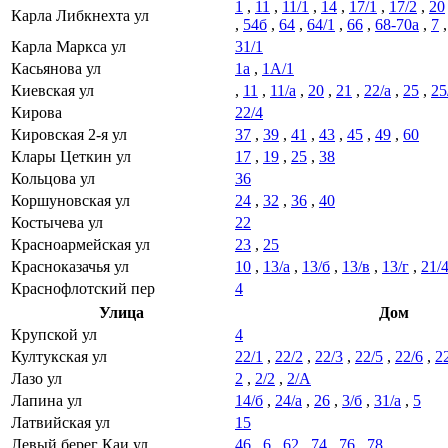
1
,
11
,
11/1
,
14
,
17/1
,
17/2
,
20
Карла Либкнехта ул
,
54б
,
64
,
64/1
,
66
,
68-70а
,
7
Карла Маркса ул
31/1
Касьянова ул
1а
,
1А/1
Киевская ул
,
11
,
11/а
,
20
,
21
,
22/а
,
25
,
25
Кирова
22/4
Кировская 2-я ул
37
,
39
,
41
,
43
,
45
,
49
,
60
Клары Цеткин ул
17
,
19
,
25
,
38
Кольцова ул
36
Коршуновская ул
24
,
32
,
36
,
40
Костычева ул
22
Красноармейская ул
23
,
25
Красноказачья ул
10
,
13/а
,
13/б
,
13/в
,
13/г
,
21/
Краснофлотский пер
4
Улица
Дом
Крупской ул
4
Култукская ул
22/1
,
22/2
,
22/3
,
22/5
,
22/6
,
2
Лазо ул
2
,
2/2
,
2/А
Лапина ул
14/б
,
24/а
,
26
,
3/б
,
31/а
,
5
Латвийская ул
15
Левый берег Каи ул
46
,
6
,
62
,
74
,
76
,
78