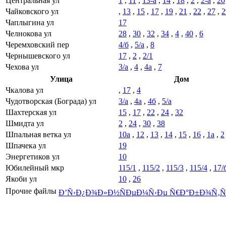
Центральная ул
1
,
11
,
13-а
,
14
,
18
,
2
,
2-а
,
20
Чайковского ул
,
13
,
15
,
17
,
19
,
21
,
22
,
27
,
2
Чаплыгина ул
17
Челнокова ул
28
,
30
,
32
,
34
,
4
,
40
,
6
Черемховский пер
4/б
,
5/а
,
8
Чернышевского ул
17
,
2
,
2/1
Чехова ул
3/а
,
4
,
4а
,
7
Улица
Дом
Чкалова ул
,
17
,
4
Чудотворская (Бограда) ул
3/а
,
4а
,
4б
,
5/а
Шахтерская ул
15
,
17
,
22
,
24
,
32
Шмидта ул
2
,
24
,
30
,
38
Шпальная ветка ул
10а
,
12
,
13
,
14
,
15
,
16
,
1а
,
2
Шпачека ул
19
Энергетиков ул
10
Юбилейный мкр
115/1
,
115/2
,
115/3
,
115/4
,
17/
Якоби ул
10
,
26
Прочие файлы
Ð’Ñ‹Ð¿Ð¾Ð»Ð½ÑÐµÐ¼Ñ‹Ðµ Ñ€Ð°Ð±Ð¾Ñ‚Ñ‹