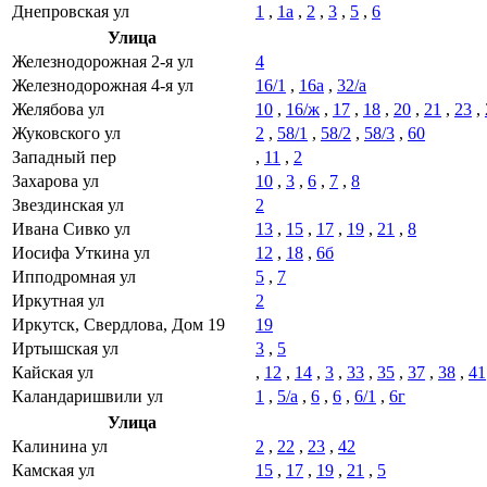
Днепровская ул
1
,
1а
,
2
,
3
,
5
,
6
Улица
Железнодорожная 2-я ул
4
Железнодорожная 4-я ул
16/1
,
16а
,
32/а
Желябова ул
10
,
16/ж
,
17
,
18
,
20
,
21
,
23
,
Жуковского ул
2
,
58/1
,
58/2
,
58/3
,
60
Западный пер
,
11
,
2
Захарова ул
10
,
3
,
6
,
7
,
8
Звездинская ул
2
Ивана Сивко ул
13
,
15
,
17
,
19
,
21
,
8
Иосифа Уткина ул
12
,
18
,
6б
Ипподромная ул
5
,
7
Иркутная ул
2
Иркутск, Свердлова, Дом 19
19
Иртышская ул
3
,
5
Кайская ул
,
12
,
14
,
3
,
33
,
35
,
37
,
38
,
41
Каландаришвили ул
1
,
5/а
,
6
,
6
,
6/1
,
6г
Улица
Калинина ул
2
,
22
,
23
,
42
Камская ул
15
,
17
,
19
,
21
,
5