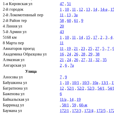
1-я Кировская ул
47
,
51
2-й городок
1
,
10
,
11
,
12
,
13
,
14
,
14-а
,
1
2-й Локомотивный пер
11
,
13
,
3а
2-й Район тер
58
,
60
,
61
,
9
4 Линия ул
20
5-й Армии ул
43
5168 км
1
,
10
,
11
,
14
,
15
,
17
,
2
,
3
,
4
8 Марта пер
11
Авиаторов проезд
11
,
19
,
21
,
23
,
25
,
27
,
5
,
7
,
Академика Образцова ул
16
,
24
,
26
,
28
,
29
,
38
Алмазная ул
21
,
24
,
26
,
27
,
31
,
32
,
35
Ангарская ул
2
,
6
,
7а
Улица
Аносова ул
7
,
9
Бабушкина ул
1
,
10
,
10/1
,
10/3
,
10а
,
13/1
,
1
Багратиона ул
12
,
52/1
,
52/2
,
52/3
,
54/1
,
54/
Баженова ул
6
Байкальская ул
11/а
,
14
,
19
Баррикад ул
,
58/1
,
59
,
60-ж
Баумана ул
172/1
,
172/3
,
172/4
,
172/5
,
17