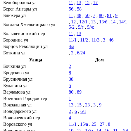
Белобородова ул
11
,
13
,
15
,
17
Берег Ангары ул
56
,
58
Блюхера ул
11
,
48
,
50
,
7
,
80
,
81
,
9
,
12
,
12/1
,
13
,
13/б
,
14
,
14/1
,
Богдана Хмельницкого ул
5/2
,
5/г
,
5/ж
Большевистский пер
11
,
13
Бородина ул
11/1
,
11/2
,
11/3
,
3
,
46
Борцов Революции ул
4/а
Боткина ул
,
2
,
6/24
Улица
Дом
Бочкина ул
2
Бродского ул
8
Брусничная ул
38
Булавина ул
5
Варламова ул
80
,
89
Военный Городок тер
1
Вокзальная ул
13
,
15
,
23
,
3
,
9
Володарского ул
2
,
6
,
6/1
Волочаевский пер
4
Воровского ул
11/1
,
15/а
,
25
,
27
,
8
Воронежская ул
10
,
12
,
13/а
,
14
,
16
,
21а
,
5А