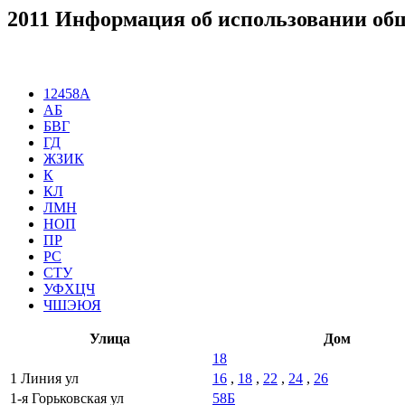
2011 Информация об использовании об
12458А
АБ
БВГ
ГД
ЖЗИК
К
КЛ
ЛМН
НОП
ПР
РС
СТУ
УФХЦЧ
ЧШЭЮЯ
Улица
Дом
18
1 Линия ул
16
,
18
,
22
,
24
,
26
1-я Горьковская ул
58Б