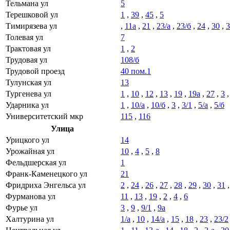
Тельмана ул
5
Терешковой ул
1
,
39
,
45
,
5
Тимирязева ул
,
11а
,
21
,
23/а
,
23/б
,
24
,
30
,
3
Толевая ул
7
Трактовая ул
1
,
2
Трудовая ул
108/б
Трудовой проезд
40 пом.1
Тулунская ул
13
Тургенева ул
1
,
10
,
12
,
13
,
19
,
19а
,
27
,
3
Ударника ул
1
,
10/а
,
10/б
,
3
,
3/1
,
5/а
,
5/б
Университетский мкр
115
,
116
Улица
Урицкого ул
14
Урожайная ул
10
,
4
,
5
,
8
Фельдшерская ул
1
Франк-Каменецкого ул
21
Фридриха Энгельса ул
2
,
24
,
26
,
27
,
28
,
29
,
30
,
31
Фурманова ул
11
,
13
,
19
,
2
,
4
,
6
Фурье ул
3
,
9
,
9/1
,
9а
Халтурина ул
1/а
,
10
,
14/а
,
15
,
18
,
23
,
23/2