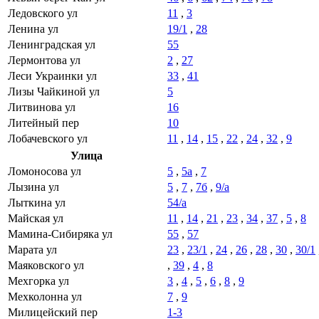
Ледовского ул
11
,
3
Ленина ул
19/1
,
28
Ленинградская ул
55
Лермонтова ул
2
,
27
Леси Украинки ул
33
,
41
Лизы Чайкиной ул
5
Литвинова ул
16
Литейный пер
10
Лобачевского ул
11
,
14
,
15
,
22
,
24
,
32
,
9
Улица
Ломоносова ул
5
,
5а
,
7
Лызина ул
5
,
7
,
7б
,
9/а
Лыткина ул
54/а
Майская ул
11
,
14
,
21
,
23
,
34
,
37
,
5
,
8
Мамина-Сибиряка ул
55
,
57
Марата ул
23
,
23/1
,
24
,
26
,
28
,
30
,
30/1
Маяковского ул
,
39
,
4
,
8
Мехгорка ул
3
,
4
,
5
,
6
,
8
,
9
Мехколонна ул
7
,
9
Милицейский пер
1-3