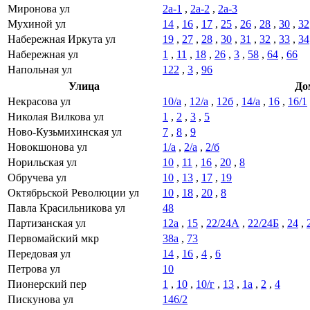
Миронова ул
2а-1
,
2а-2
,
2а-3
Мухиной ул
14
,
16
,
17
,
25
,
26
,
28
,
30
,
32
Набережная Иркута ул
19
,
27
,
28
,
30
,
31
,
32
,
33
,
34
Набережная ул
1
,
11
,
18
,
26
,
3
,
58
,
64
,
66
Напольная ул
122
,
3
,
96
Улица
До
Некрасова ул
10/а
,
12/а
,
12б
,
14/а
,
16
,
16/1
Николая Вилкова ул
1
,
2
,
3
,
5
Ново-Кузьмихинская ул
7
,
8
,
9
Новокшонова ул
1/а
,
2/а
,
2/б
Норильская ул
10
,
11
,
16
,
20
,
8
Обручева ул
10
,
13
,
17
,
19
Октябрьской Революции ул
10
,
18
,
20
,
8
Павла Красильникова ул
48
Партизанская ул
12а
,
15
,
22/24А
,
22/24Б
,
24
,
Первомайский мкр
38а
,
73
Передовая ул
14
,
16
,
4
,
6
Петрова ул
10
Пионерский пер
1
,
10
,
10/г
,
13
,
1а
,
2
,
4
Пискунова ул
146/2