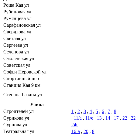
Роща Кая ул
Рубиновая ул
Румянцева ул
Сарафановская ул
Свердлова ул
Светлая ул
Сергеева ул
Сеченова ул
Смоленская ул
Советская ул
Софьи Перовской ул
Спортивный пер
Станция Кая 9 км
Степана Разина ул
Улица
Строителей ул
1
,
2
,
3
,
4
,
5
,
6
,
7
,
8
Сурикова ул
,
11/а
,
11/е
,
13
,
14
,
17
,
22
,
22
Сурнова ул
24г
Театральная ул
16-а
,
20
,
8