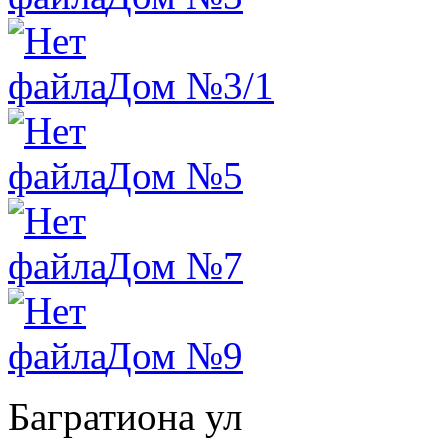
Дом №3/1
Дом №5
Дом №7
Дом №9
Багратиона ул