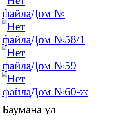
Дом №
Дом №58/1
Дом №59
Дом №60-ж
Баумана ул