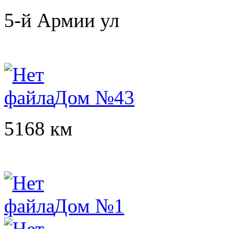
5-й Армии ул
Дом №43
5168 км
Дом №1