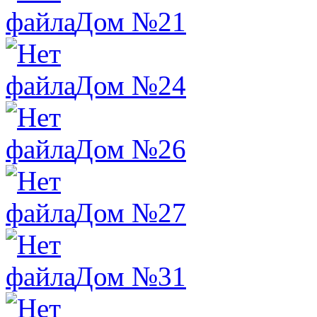
Дом №21
Дом №24
Дом №26
Дом №27
Дом №31