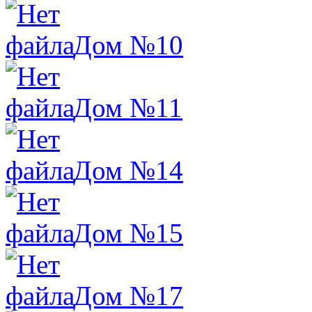
Дом №10
Дом №11
Дом №14
Дом №15
Дом №17