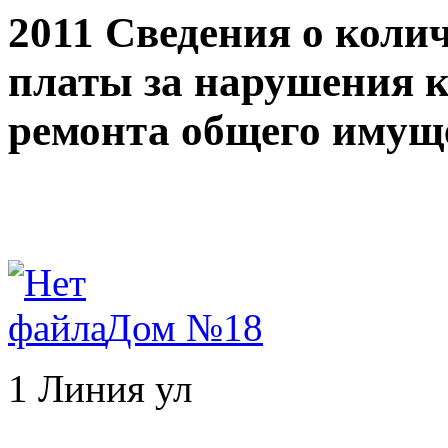
2011 Сведения о коли
платы за нарушения к
ремонта общего имущ
Дом №18
1 Линия ул