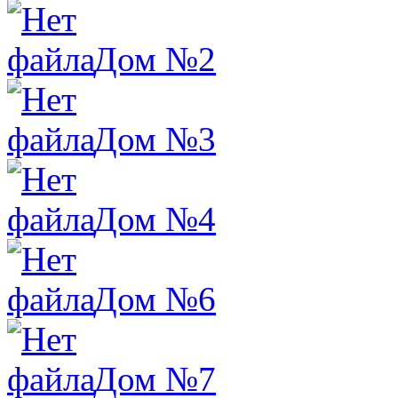
Дом №2
Дом №3
Дом №4
Дом №6
Дом №7