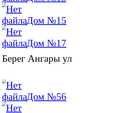
Дом №15
Дом №17
Берег Ангары ул
Дом №56