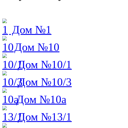
Дом №1
Дом №10
Дом №10/1
Дом №10/3
Дом №10а
Дом №13/1