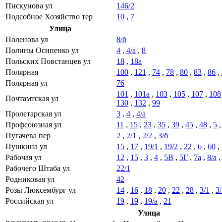
Пискунова ул
146/2
Подсобное Хозяйство тер
10
,
7
Улица
Поленова ул
8/б
Полины Осипенко ул
4
,
4/а
,
8
Польских Повстанцев ул
18
,
18а
Полярная
100
,
121
,
74
,
78
,
80
,
83
,
86
,
Полярная ул
76
101
,
101а
,
103
,
105
,
107
,
108
Почтамтская ул
130
,
132
,
99
Пролетарская ул
3
,
4
,
4/а
Профсоюзная ул
11
,
15
,
23
,
35
,
39
,
45
,
48
,
5
Пугачева пер
2
,
2/1
,
2/2
,
3/б
Пушкина ул
15
,
17
,
19/1
,
19/2
,
22
,
6
,
60
,
Рабочая ул
12
,
15
,
3
,
4
,
5В
,
5Г
,
7а
,
8/а
Рабочего Штаба ул
22/1
Родниковая ул
42
Розы Люксембург ул
14
,
16
,
18
,
20
,
22
,
28
,
3/1
,
3
Российская ул
19
,
19
,
19/а
,
21
Улица