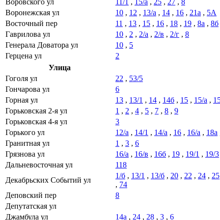
Воровского ул
11/1
,
15/а
,
25
,
27
,
8
Воронежская ул
10
,
12
,
13/а
,
14
,
16
,
21а
,
5А
Восточный пер
11
,
13
,
15
,
16
,
18
,
19
,
8а
,
8б
Гаврилова ул
10
,
2
,
2/а
,
2/в
,
2/г
,
8
Генерала Доватора ул
10
,
5
Герцена ул
2
Улица
Гоголя ул
22
,
53/5
Гончарова ул
6
Горная ул
13
,
13/1
,
14
,
14б
,
15
,
15/а
,
15
Горьковская 2-я ул
1
,
2
,
4
,
5
,
7
,
8
,
9
Горьковская 4-я ул
3
Горького ул
12/а
,
14/1
,
14/а
,
16
,
16/а
,
18а
Гранитная ул
1
,
3
,
6
Грязнова ул
16/а
,
16/в
,
16б
,
19
,
19/1
,
19/3
Дальневосточная ул
118
1/б
,
13/1
,
13/б
,
20
,
22
,
24
,
25
Декабрьских Событий ул
,
74
Деповский пер
8
Депутатская ул
Джамбула ул
14а
,
24
,
28
,
3
,
6