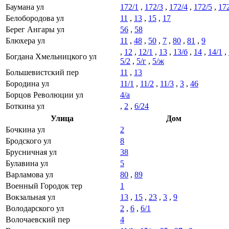
Баумана ул
172/1
,
172/3
,
172/4
,
172/5
,
17
Белобородова ул
11
,
13
,
15
,
17
Берег Ангары ул
56
,
58
Блюхера ул
11
,
48
,
50
,
7
,
80
,
81
,
9
,
12
,
12/1
,
13
,
13/б
,
14
,
14/1
,
Богдана Хмельницкого ул
5/2
,
5/г
,
5/ж
Большевистский пер
11
,
13
Бородина ул
11/1
,
11/2
,
11/3
,
3
,
46
Борцов Революции ул
4/а
Боткина ул
,
2
,
6/24
Улица
Дом
Бочкина ул
2
Бродского ул
8
Брусничная ул
38
Булавина ул
5
Варламова ул
80
,
89
Военный Городок тер
1
Вокзальная ул
13
,
15
,
23
,
3
,
9
Володарского ул
2
,
6
,
6/1
Волочаевский пер
4