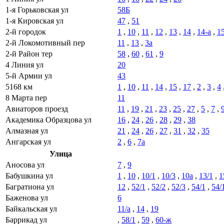
1-я Горьковская ул
58Б
1-я Кировская ул
47
,
51
2-й городок
1
,
10
,
11
,
12
,
13
,
14
,
14-а
,
1
2-й Локомотивный пер
11
,
13
,
3а
2-й Район тер
58
,
60
,
61
,
9
4 Линия ул
20
5-й Армии ул
43
5168 км
1
,
10
,
11
,
14
,
15
,
17
,
2
,
3
,
4
8 Марта пер
11
Авиаторов проезд
11
,
19
,
21
,
23
,
25
,
27
,
5
,
7
,
Академика Образцова ул
16
,
24
,
26
,
28
,
29
,
38
Алмазная ул
21
,
24
,
26
,
27
,
31
,
32
,
35
Ангарская ул
2
,
6
,
7а
Улица
Аносова ул
7
,
9
Бабушкина ул
1
,
10
,
10/1
,
10/3
,
10а
,
13/1
,
1
Багратиона ул
12
,
52/1
,
52/2
,
52/3
,
54/1
,
54/
Баженова ул
6
Байкальская ул
11/а
,
14
,
19
Баррикад ул
,
58/1
,
59
,
60-ж