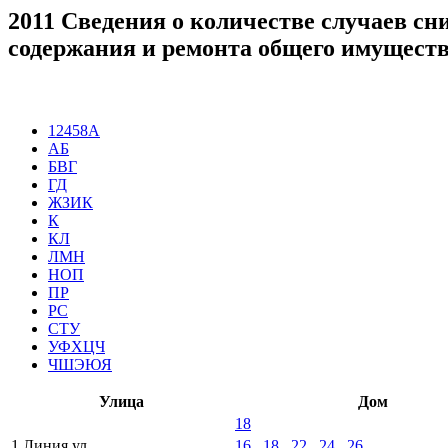
2011 Сведения о количестве случаев с
содержания и ремонта общего имущест
12458А
АБ
БВГ
ГД
ЖЗИК
К
КЛ
ЛМН
НОП
ПР
РС
СТУ
УФХЦЧ
ЧШЭЮЯ
Улица
Дом
18
1 Линия ул
16
,
18
,
22
,
24
,
26