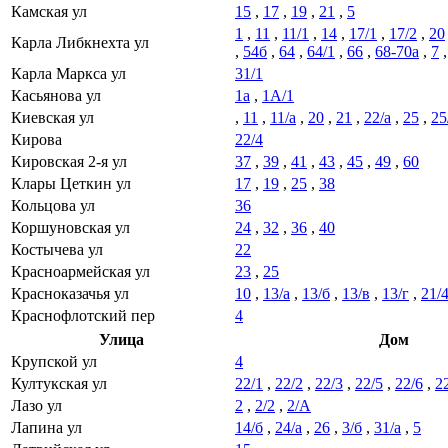
Камская ул
15
,
17
,
19
,
21
,
5
1
,
11
,
11/1
,
14
,
17/1
,
17/2
,
20
Карла Либкнехта ул
,
54б
,
64
,
64/1
,
66
,
68-70а
,
7
Карла Маркса ул
31/1
Касьянова ул
1а
,
1А/1
Киевская ул
,
11
,
11/а
,
20
,
21
,
22/а
,
25
,
25
Кирова
22/4
Кировская 2-я ул
37
,
39
,
41
,
43
,
45
,
49
,
60
Клары Цеткин ул
17
,
19
,
25
,
38
Кольцова ул
36
Коршуновская ул
24
,
32
,
36
,
40
Костычева ул
22
Красноармейская ул
23
,
25
Красноказачья ул
10
,
13/а
,
13/б
,
13/в
,
13/г
,
21/
Краснофлотский пер
4
Улица
Дом
Крупской ул
4
Култукская ул
22/1
,
22/2
,
22/3
,
22/5
,
22/6
,
2
Лазо ул
2
,
2/2
,
2/А
Лапина ул
14/б
,
24/а
,
26
,
3/б
,
31/а
,
5