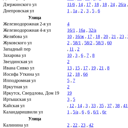
Дзержинского ул
11/б
,
14
,
17
,
18
,
18
,
24
,
26/а
Днепровская ул
1
,
1а
,
2
,
3
,
5
,
6
Улица
Железнодорожная 2-я ул
4
Железнодорожная 4-я ул
16/1
,
16а
,
32/а
Желябова ул
10
,
16/ж
,
17
,
18
,
20
,
21
,
23
,
Жуковского ул
2
,
58/1
,
58/2
,
58/3
,
60
Западный пер
,
11
,
2
Захарова ул
10
,
3
,
6
,
7
,
8
Звездинская ул
2
Ивана Сивко ул
13
,
15
,
17
,
19
,
21
,
8
Иосифа Уткина ул
12
,
18
,
6б
Ипподромная ул
5
,
7
Иркутная ул
2
Иркутск, Свердлова, Дом 19
19
Иртышская ул
3
,
5
Кайская ул
,
12
,
14
,
3
,
33
,
35
,
37
,
38
,
41
Каландаришвили ул
1
,
5/а
,
6
,
6
,
6/1
,
6г
Улица
Калинина ул
2
,
22
,
23
,
42