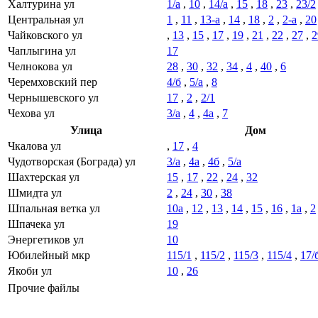
Халтурина ул
1/а
,
10
,
14/а
,
15
,
18
,
23
,
23/2
Центральная ул
1
,
11
,
13-а
,
14
,
18
,
2
,
2-а
,
20
Чайковского ул
,
13
,
15
,
17
,
19
,
21
,
22
,
27
,
2
Чаплыгина ул
17
Челнокова ул
28
,
30
,
32
,
34
,
4
,
40
,
6
Черемховский пер
4/б
,
5/а
,
8
Чернышевского ул
17
,
2
,
2/1
Чехова ул
3/а
,
4
,
4а
,
7
Улица
Дом
Чкалова ул
,
17
,
4
Чудотворская (Бограда) ул
3/а
,
4а
,
4б
,
5/а
Шахтерская ул
15
,
17
,
22
,
24
,
32
Шмидта ул
2
,
24
,
30
,
38
Шпальная ветка ул
10а
,
12
,
13
,
14
,
15
,
16
,
1а
,
2
Шпачека ул
19
Энергетиков ул
10
Юбилейный мкр
115/1
,
115/2
,
115/3
,
115/4
,
17/
Якоби ул
10
,
26
Прочие файлы