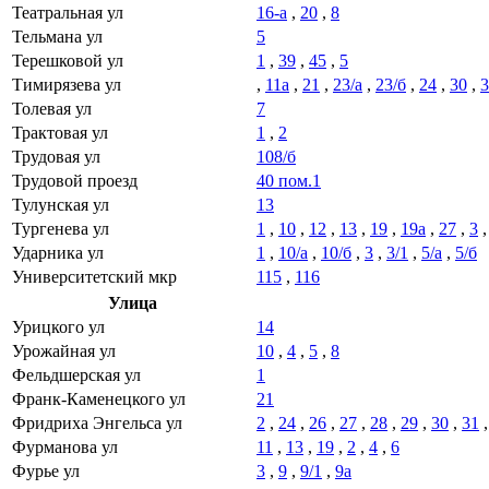
Театральная ул
16-а
,
20
,
8
Тельмана ул
5
Терешковой ул
1
,
39
,
45
,
5
Тимирязева ул
,
11а
,
21
,
23/а
,
23/б
,
24
,
30
,
3
Толевая ул
7
Трактовая ул
1
,
2
Трудовая ул
108/б
Трудовой проезд
40 пом.1
Тулунская ул
13
Тургенева ул
1
,
10
,
12
,
13
,
19
,
19а
,
27
,
3
Ударника ул
1
,
10/а
,
10/б
,
3
,
3/1
,
5/а
,
5/б
Университетский мкр
115
,
116
Улица
Урицкого ул
14
Урожайная ул
10
,
4
,
5
,
8
Фельдшерская ул
1
Франк-Каменецкого ул
21
Фридриха Энгельса ул
2
,
24
,
26
,
27
,
28
,
29
,
30
,
31
Фурманова ул
11
,
13
,
19
,
2
,
4
,
6
Фурье ул
3
,
9
,
9/1
,
9а