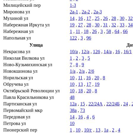
Милицейский пер
1-3
Миронова ул
2а-1
,
2а-2
,
2а-3
Мухиной ул
14
,
16
,
17
,
25
,
26
,
28
,
30
,
32
Набережная Иркута ул
19
,
27
,
28
,
30
,
31
,
32
,
33
,
34
Набережная ул
1
,
11
,
18
,
26
,
3
,
58
,
64
,
66
Напольная ул
122
,
3
,
96
Улица
До
Некрасова ул
10/а
,
12/а
,
12б
,
14/а
,
16
,
16/1
Николая Вилкова ул
1
,
2
,
3
,
5
Ново-Кузьмихинская ул
7
,
8
,
9
Новокшонова ул
1/а
,
2/а
,
2/б
Норильская ул
10
,
11
,
16
,
20
,
8
Обручева ул
10
,
13
,
17
,
19
Октябрьской Революции ул
10
,
18
,
20
,
8
Павла Красильникова ул
48
Партизанская ул
12а
,
15
,
22/24А
,
22/24Б
,
24
,
Первомайский мкр
38а
,
73
Передовая ул
14
,
16
,
4
,
6
Петрова ул
10
Пионерский пер
1
,
10
,
10/г
,
13
,
1а
,
2
,
4