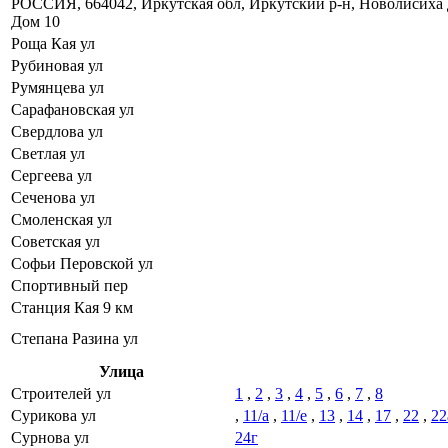
РОССИЯ, 664042, Иркутская обл, Иркутский р-н, Новолисиха 
Дом 10
Роща Кая ул
Рубиновая ул
Румянцева ул
Сарафановская ул
Свердлова ул
Светлая ул
Сергеева ул
Сеченова ул
Смоленская ул
Советская ул
Софьи Перовской ул
Спортивный пер
Станция Кая 9 км
Степана Разина ул
Улица
Строителей ул
1
,
2
,
3
,
4
,
5
,
6
,
7
,
8
Сурикова ул
,
11/а
,
11/е
,
13
,
14
,
17
,
22
,
22
Сурнова ул
24г