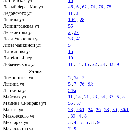
Латвийская ул
15
Левый берег Каи ул
46
,
6
,
62
,
74
,
76
,
78
Ледовского ул
11
,
3
Ленина ул
19/1
,
28
Ленинградская ул
55
Лермонтова ул
2
,
27
Леси Украинки ул
33
,
41
Лизы Чайкиной ул
5
Литвинова ул
16
Литейный пер
10
Лобачевского ул
11
,
14
,
15
,
22
,
24
,
32
,
9
Улица
Ломоносова ул
5
,
5а
,
7
Лызина ул
5
,
7
,
7б
,
9/а
Лыткина ул
54/а
Майская ул
11
,
14
,
21
,
23
,
34
,
37
,
5
,
8
Мамина-Сибиряка ул
55
,
57
Марата ул
23
,
23/1
,
24
,
26
,
28
,
30
,
30/1
Маяковского ул
,
39
,
4
,
8
Мехгорка ул
3
,
4
,
5
,
6
,
8
,
9
Мехколонна ул
7
,
9