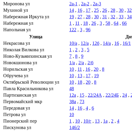
Миронова ул
2а-1
,
2а-2
,
2а-3
Мухиной ул
14
,
16
,
17
,
25
,
26
,
28
,
30
,
32
Набережная Иркута ул
19
,
27
,
28
,
30
,
31
,
32
,
33
,
34
Набережная ул
1
,
11
,
18
,
26
,
3
,
58
,
64
,
66
Напольная ул
122
,
3
,
96
Улица
До
Некрасова ул
10/а
,
12/а
,
12б
,
14/а
,
16
,
16/1
Николая Вилкова ул
1
,
2
,
3
,
5
Ново-Кузьмихинская ул
7
,
8
,
9
Новокшонова ул
1/а
,
2/а
,
2/б
Норильская ул
10
,
11
,
16
,
20
,
8
Обручева ул
10
,
13
,
17
,
19
Октябрьской Революции ул
10
,
18
,
20
,
8
Павла Красильникова ул
48
Партизанская ул
12а
,
15
,
22/24А
,
22/24Б
,
24
,
Первомайский мкр
38а
,
73
Передовая ул
14
,
16
,
4
,
6
Петрова ул
10
Пионерский пер
1
,
10
,
10/г
,
13
,
1а
,
2
,
4
Пискунова ул
146/2