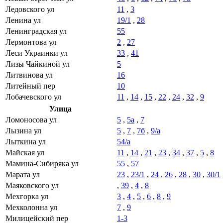
Ледовского ул
11
,
3
Ленина ул
19/1
,
28
Ленинградская ул
55
Лермонтова ул
2
,
27
Леси Украинки ул
33
,
41
Лизы Чайкиной ул
5
Литвинова ул
16
Литейный пер
10
Лобачевского ул
11
,
14
,
15
,
22
,
24
,
32
,
9
Улица
Ломоносова ул
5
,
5а
,
7
Лызина ул
5
,
7
,
7б
,
9/а
Лыткина ул
54/а
Майская ул
11
,
14
,
21
,
23
,
34
,
37
,
5
,
8
Мамина-Сибиряка ул
55
,
57
Марата ул
23
,
23/1
,
24
,
26
,
28
,
30
,
30/1
Маяковского ул
,
39
,
4
,
8
Мехгорка ул
3
,
4
,
5
,
6
,
8
,
9
Мехколонна ул
7
,
9
Милицейский пер
1-3