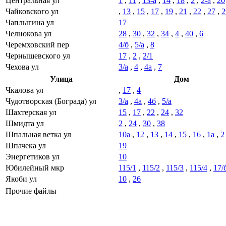
Центральная ул
1
,
11
,
13-а
,
14
,
18
,
2
,
2-а
,
20
Чайковского ул
,
13
,
15
,
17
,
19
,
21
,
22
,
27
,
2
Чаплыгина ул
17
Челнокова ул
28
,
30
,
32
,
34
,
4
,
40
,
6
Черемховский пер
4/б
,
5/а
,
8
Чернышевского ул
17
,
2
,
2/1
Чехова ул
3/а
,
4
,
4а
,
7
Улица
Дом
Чкалова ул
,
17
,
4
Чудотворская (Бограда) ул
3/а
,
4а
,
4б
,
5/а
Шахтерская ул
15
,
17
,
22
,
24
,
32
Шмидта ул
2
,
24
,
30
,
38
Шпальная ветка ул
10а
,
12
,
13
,
14
,
15
,
16
,
1а
,
2
Шпачека ул
19
Энергетиков ул
10
Юбилейный мкр
115/1
,
115/2
,
115/3
,
115/4
,
17/
Якоби ул
10
,
26
Прочие файлы