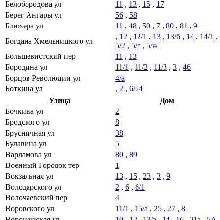
Белобородова ул
11
,
13
,
15
,
17
Берег Ангары ул
56
,
58
Блюхера ул
11
,
48
,
50
,
7
,
80
,
81
,
9
,
12
,
12/1
,
13
,
13/б
,
14
,
14/1
,
Богдана Хмельницкого ул
5/2
,
5/г
,
5/ж
Большевистский пер
11
,
13
Бородина ул
11/1
,
11/2
,
11/3
,
3
,
46
Борцов Революции ул
4/а
Боткина ул
,
2
,
6/24
Улица
Дом
Бочкина ул
2
Бродского ул
8
Брусничная ул
38
Булавина ул
5
Варламова ул
80
,
89
Военный Городок тер
1
Вокзальная ул
13
,
15
,
23
,
3
,
9
Володарского ул
2
,
6
,
6/1
Волочаевский пер
4
Воровского ул
11/1
,
15/а
,
25
,
27
,
8
Воронежская ул
10
,
12
,
13/а
,
14
,
16
,
21а
,
5А