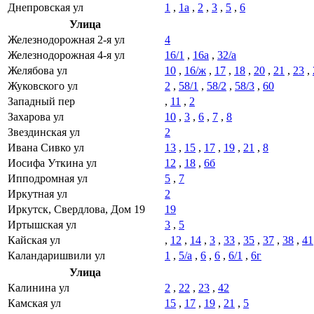
Днепровская ул
1
,
1а
,
2
,
3
,
5
,
6
Улица
Железнодорожная 2-я ул
4
Железнодорожная 4-я ул
16/1
,
16а
,
32/а
Желябова ул
10
,
16/ж
,
17
,
18
,
20
,
21
,
23
,
Жуковского ул
2
,
58/1
,
58/2
,
58/3
,
60
Западный пер
,
11
,
2
Захарова ул
10
,
3
,
6
,
7
,
8
Звездинская ул
2
Ивана Сивко ул
13
,
15
,
17
,
19
,
21
,
8
Иосифа Уткина ул
12
,
18
,
6б
Ипподромная ул
5
,
7
Иркутная ул
2
Иркутск, Свердлова, Дом 19
19
Иртышская ул
3
,
5
Кайская ул
,
12
,
14
,
3
,
33
,
35
,
37
,
38
,
41
Каландаришвили ул
1
,
5/а
,
6
,
6
,
6/1
,
6г
Улица
Калинина ул
2
,
22
,
23
,
42
Камская ул
15
,
17
,
19
,
21
,
5