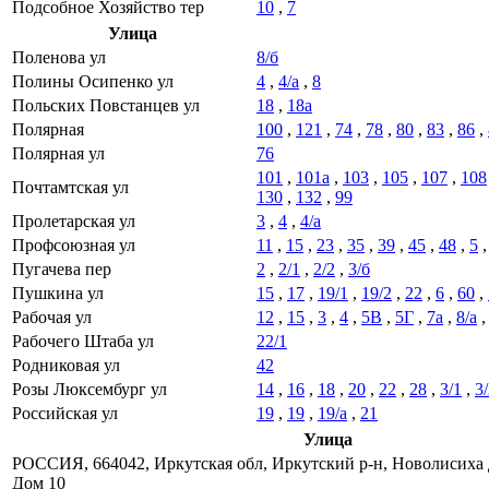
Подсобное Хозяйство тер
10
,
7
Улица
Поленова ул
8/б
Полины Осипенко ул
4
,
4/а
,
8
Польских Повстанцев ул
18
,
18а
Полярная
100
,
121
,
74
,
78
,
80
,
83
,
86
,
Полярная ул
76
101
,
101а
,
103
,
105
,
107
,
108
Почтамтская ул
130
,
132
,
99
Пролетарская ул
3
,
4
,
4/а
Профсоюзная ул
11
,
15
,
23
,
35
,
39
,
45
,
48
,
5
Пугачева пер
2
,
2/1
,
2/2
,
3/б
Пушкина ул
15
,
17
,
19/1
,
19/2
,
22
,
6
,
60
,
Рабочая ул
12
,
15
,
3
,
4
,
5В
,
5Г
,
7а
,
8/а
Рабочего Штаба ул
22/1
Родниковая ул
42
Розы Люксембург ул
14
,
16
,
18
,
20
,
22
,
28
,
3/1
,
3
Российская ул
19
,
19
,
19/а
,
21
Улица
РОССИЯ, 664042, Иркутская обл, Иркутский р-н, Новолисиха 
Дом 10