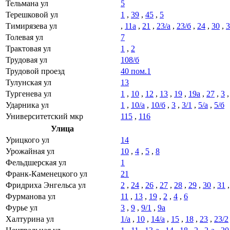
Тельмана ул
5
Терешковой ул
1
,
39
,
45
,
5
Тимирязева ул
,
11а
,
21
,
23/а
,
23/б
,
24
,
30
,
3
Толевая ул
7
Трактовая ул
1
,
2
Трудовая ул
108/б
Трудовой проезд
40 пом.1
Тулунская ул
13
Тургенева ул
1
,
10
,
12
,
13
,
19
,
19а
,
27
,
3
Ударника ул
1
,
10/а
,
10/б
,
3
,
3/1
,
5/а
,
5/б
Университетский мкр
115
,
116
Улица
Урицкого ул
14
Урожайная ул
10
,
4
,
5
,
8
Фельдшерская ул
1
Франк-Каменецкого ул
21
Фридриха Энгельса ул
2
,
24
,
26
,
27
,
28
,
29
,
30
,
31
Фурманова ул
11
,
13
,
19
,
2
,
4
,
6
Фурье ул
3
,
9
,
9/1
,
9а
Халтурина ул
1/а
,
10
,
14/а
,
15
,
18
,
23
,
23/2