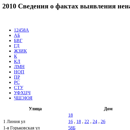
2010 Сведения о фактах выявления нена
12458А
АБ
БВГ
ГД
ЖЗИК
К
КЛ
ЛМН
НОП
ПР
РС
СТУ
УФХЦЧ
ЧШЭЮЯ
Улица
Дом
18
1 Линия ул
16
,
18
,
22
,
24
,
26
1-я Горьковская ул
58Б