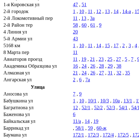
1-я Кировская ул
47
,
51
2-й городок
1
,
10
,
11
,
12
,
13
,
14
,
14-а
,
1
2-й Локомотивный пер
11
,
13
,
3а
2-й Район тер
58
,
60
,
61
,
9
4 Линия ул
20
5-й Армии ул
43
5168 км
1
,
10
,
11
,
14
,
15
,
17
,
2
,
3
,
4
8 Марта пер
11
Авиаторов проезд
11
,
19
,
21
,
23
,
25
,
27
,
5
,
7
,
Академика Образцова ул
16
,
24
,
26
,
28
,
29
,
38
Алмазная ул
21
,
24
,
26
,
27
,
31
,
32
,
35
Ангарская ул
2
,
6
,
7а
Улица
Аносова ул
7
,
9
Бабушкина ул
1
,
10
,
10/1
,
10/3
,
10а
,
13/1
,
1
Багратиона ул
12
,
52/1
,
52/2
,
52/3
,
54/1
,
54/
Баженова ул
6
Байкальская ул
11/а
,
14
,
19
Баррикад ул
,
58/1
,
59
,
60-ж
Баумана ул
172/1
,
172/3
,
172/4
,
172/5
,
17