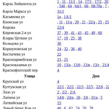
1
,
11
,
11/1
,
14
,
17/1
,
17/2
,
20
Карла Либкнехта ул
,
54б
,
64
,
64/1
,
66
,
68-70а
,
7
Карла Маркса ул
31/1
Касьянова ул
1а
,
1А/1
Киевская ул
,
11
,
11/а
,
20
,
21
,
22/а
,
25
,
25
Кирова
22/4
Кировская 2-я ул
37
,
39
,
41
,
43
,
45
,
49
,
60
Клары Цеткин ул
17
,
19
,
25
,
38
Кольцова ул
36
Коршуновская ул
24
,
32
,
36
,
40
Костычева ул
22
Красноармейская ул
23
,
25
Красноказачья ул
10
,
13/а
,
13/б
,
13/в
,
13/г
,
21/
Краснофлотский пер
4
Улица
Дом
Крупской ул
4
Култукская ул
22/1
,
22/2
,
22/3
,
22/5
,
22/6
,
2
Лазо ул
2
,
2/2
,
2/А
Лапина ул
14/б
,
24/а
,
26
,
3/б
,
31/а
,
5
Латвийская ул
15
Левый берег Каи ул
46
,
6
,
62
,
74
,
76
,
78