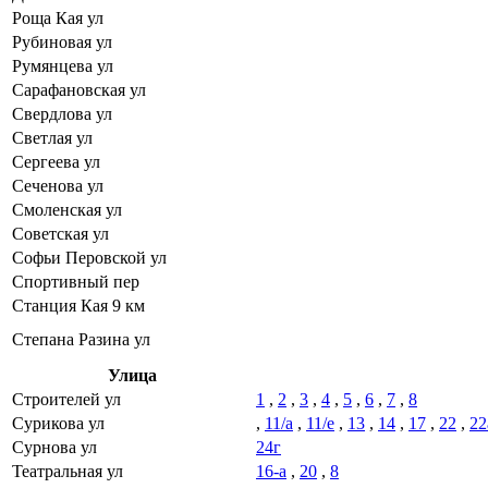
Роща Кая ул
Рубиновая ул
Румянцева ул
Сарафановская ул
Свердлова ул
Светлая ул
Сергеева ул
Сеченова ул
Смоленская ул
Советская ул
Софьи Перовской ул
Спортивный пер
Станция Кая 9 км
Степана Разина ул
Улица
Строителей ул
1
,
2
,
3
,
4
,
5
,
6
,
7
,
8
Сурикова ул
,
11/а
,
11/е
,
13
,
14
,
17
,
22
,
22
Сурнова ул
24г
Театральная ул
16-а
,
20
,
8