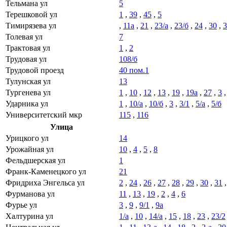
Тельмана ул
5
Терешковой ул
1
,
39
,
45
,
5
Тимирязева ул
,
11а
,
21
,
23/а
,
23/б
,
24
,
30
,
3
Толевая ул
7
Трактовая ул
1
,
2
Трудовая ул
108/б
Трудовой проезд
40 пом.1
Тулунская ул
13
Тургенева ул
1
,
10
,
12
,
13
,
19
,
19а
,
27
,
3
Ударника ул
1
,
10/а
,
10/б
,
3
,
3/1
,
5/а
,
5/б
Университетский мкр
115
,
116
Улица
Урицкого ул
14
Урожайная ул
10
,
4
,
5
,
8
Фельдшерская ул
1
Франк-Каменецкого ул
21
Фридриха Энгельса ул
2
,
24
,
26
,
27
,
28
,
29
,
30
,
31
Фурманова ул
11
,
13
,
19
,
2
,
4
,
6
Фурье ул
3
,
9
,
9/1
,
9а
Халтурина ул
1/а
,
10
,
14/а
,
15
,
18
,
23
,
23/2