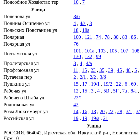
Подсобное Хозяйство тер
10
,
7
Улица
Поленова ул
8/б
Полины Осипенко ул
4
,
4/а
,
8
Польских Повстанцев ул
18
,
18а
Полярная
100
,
121
,
74
,
78
,
80
,
83
,
86
,
Полярная ул
76
101
,
101а
,
103
,
105
,
107
,
108
Почтамтская ул
130
,
132
,
99
Пролетарская ул
3
,
4
,
4/а
Профсоюзная ул
11
,
15
,
23
,
35
,
39
,
45
,
48
,
5
Пугачева пер
2
,
2/1
,
2/2
,
3/б
Пушкина ул
15
,
17
,
19/1
,
19/2
,
22
,
6
,
60
,
Рабочая ул
12
,
15
,
3
,
4
,
5В
,
5Г
,
7а
,
8/а
Рабочего Штаба ул
22/1
Родниковая ул
42
Розы Люксембург ул
14
,
16
,
18
,
20
,
22
,
28
,
3/1
,
3
Российская ул
19
,
19
,
19/а
,
21
Улица
РОССИЯ, 664042, Иркутская обл, Иркутский р-н, Новолисиха 
Дом 10