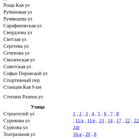
Роща Кая ул
Рубиновая ул
Румянцева ул
Сарафановская ул
Свердлова ул
Светлая ул
Сергеева ул
Сеченова ул
Смоленская ул
Советская ул
Софьи Перовской ул
Спортивный пер
Станция Кая 9 км
Степана Разина ул
Улица
Строителей ул
1
,
2
,
3
,
4
,
5
,
6
,
7
,
8
Сурикова ул
,
11/а
,
11/е
,
13
,
14
,
17
,
22
,
22
Сурнова ул
24г
Театральная ул
16-а
,
20
,
8