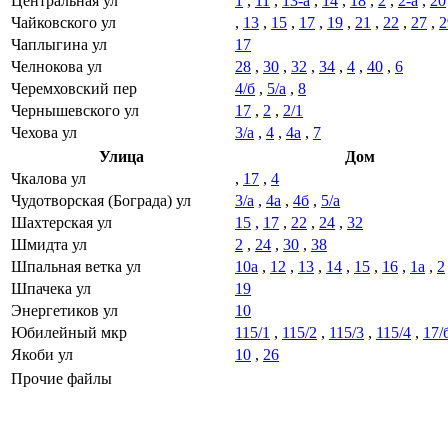
Центральная ул
1
,
11
,
13-а
,
14
,
18
,
2
,
2-а
,
20
Чайковского ул
,
13
,
15
,
17
,
19
,
21
,
22
,
27
,
2
Чаплыгина ул
17
Челнокова ул
28
,
30
,
32
,
34
,
4
,
40
,
6
Черемховский пер
4/б
,
5/а
,
8
Чернышевского ул
17
,
2
,
2/1
Чехова ул
3/а
,
4
,
4а
,
7
Улица
Дом
Чкалова ул
,
17
,
4
Чудотворская (Бограда) ул
3/а
,
4а
,
4б
,
5/а
Шахтерская ул
15
,
17
,
22
,
24
,
32
Шмидта ул
2
,
24
,
30
,
38
Шпальная ветка ул
10а
,
12
,
13
,
14
,
15
,
16
,
1а
,
2
Шпачека ул
19
Энергетиков ул
10
Юбилейный мкр
115/1
,
115/2
,
115/3
,
115/4
,
17/
Якоби ул
10
,
26
Прочие файлы