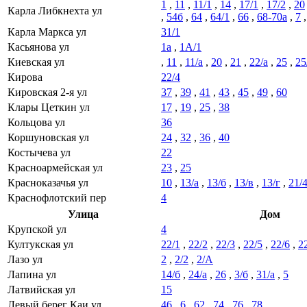
1
,
11
,
11/1
,
14
,
17/1
,
17/2
,
20
Карла Либкнехта ул
,
54б
,
64
,
64/1
,
66
,
68-70а
,
7
Карла Маркса ул
31/1
Касьянова ул
1а
,
1А/1
Киевская ул
,
11
,
11/а
,
20
,
21
,
22/а
,
25
,
25
Кирова
22/4
Кировская 2-я ул
37
,
39
,
41
,
43
,
45
,
49
,
60
Клары Цеткин ул
17
,
19
,
25
,
38
Кольцова ул
36
Коршуновская ул
24
,
32
,
36
,
40
Костычева ул
22
Красноармейская ул
23
,
25
Красноказачья ул
10
,
13/а
,
13/б
,
13/в
,
13/г
,
21/
Краснофлотский пер
4
Улица
Дом
Крупской ул
4
Култукская ул
22/1
,
22/2
,
22/3
,
22/5
,
22/6
,
2
Лазо ул
2
,
2/2
,
2/А
Лапина ул
14/б
,
24/а
,
26
,
3/б
,
31/а
,
5
Латвийская ул
15
Левый берег Каи ул
46
,
6
,
62
,
74
,
76
,
78