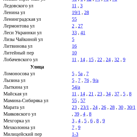
Ледовского ул
11
,
3
Ленина ул
19/1
,
28
Ленинградская ул
55
Лермонтова ул
2
,
27
Леси Украинки ул
33
,
41
Лизы Чайкиной ул
5
Литвинова ул
16
Литейный пер
10
Лобачевского ул
11
,
14
,
15
,
22
,
24
,
32
,
9
Улица
Ломоносова ул
5
,
5а
,
7
Лызина ул
5
,
7
,
7б
,
9/а
Лыткина ул
54/а
Майская ул
11
,
14
,
21
,
23
,
34
,
37
,
5
,
8
Мамина-Сибиряка ул
55
,
57
Марата ул
23
,
23/1
,
24
,
26
,
28
,
30
,
30/1
Маяковского ул
,
39
,
4
,
8
Мехгорка ул
3
,
4
,
5
,
6
,
8
,
9
Мехколонна ул
7
,
9
Милицейский пер
1-3