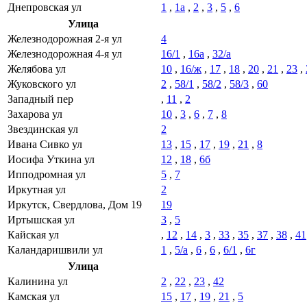
Днепровская ул
1
,
1а
,
2
,
3
,
5
,
6
Улица
Железнодорожная 2-я ул
4
Железнодорожная 4-я ул
16/1
,
16а
,
32/а
Желябова ул
10
,
16/ж
,
17
,
18
,
20
,
21
,
23
,
Жуковского ул
2
,
58/1
,
58/2
,
58/3
,
60
Западный пер
,
11
,
2
Захарова ул
10
,
3
,
6
,
7
,
8
Звездинская ул
2
Ивана Сивко ул
13
,
15
,
17
,
19
,
21
,
8
Иосифа Уткина ул
12
,
18
,
6б
Ипподромная ул
5
,
7
Иркутная ул
2
Иркутск, Свердлова, Дом 19
19
Иртышская ул
3
,
5
Кайская ул
,
12
,
14
,
3
,
33
,
35
,
37
,
38
,
41
Каландаришвили ул
1
,
5/а
,
6
,
6
,
6/1
,
6г
Улица
Калинина ул
2
,
22
,
23
,
42
Камская ул
15
,
17
,
19
,
21
,
5