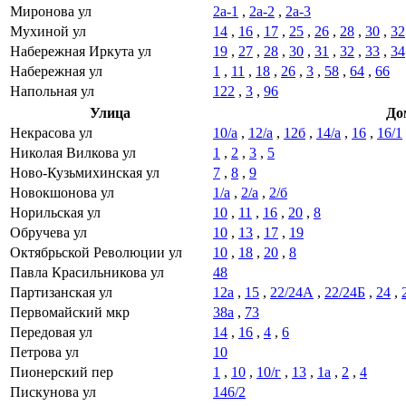
Миронова ул
2а-1
,
2а-2
,
2а-3
Мухиной ул
14
,
16
,
17
,
25
,
26
,
28
,
30
,
32
Набережная Иркута ул
19
,
27
,
28
,
30
,
31
,
32
,
33
,
34
Набережная ул
1
,
11
,
18
,
26
,
3
,
58
,
64
,
66
Напольная ул
122
,
3
,
96
Улица
До
Некрасова ул
10/а
,
12/а
,
12б
,
14/а
,
16
,
16/1
Николая Вилкова ул
1
,
2
,
3
,
5
Ново-Кузьмихинская ул
7
,
8
,
9
Новокшонова ул
1/а
,
2/а
,
2/б
Норильская ул
10
,
11
,
16
,
20
,
8
Обручева ул
10
,
13
,
17
,
19
Октябрьской Революции ул
10
,
18
,
20
,
8
Павла Красильникова ул
48
Партизанская ул
12а
,
15
,
22/24А
,
22/24Б
,
24
,
Первомайский мкр
38а
,
73
Передовая ул
14
,
16
,
4
,
6
Петрова ул
10
Пионерский пер
1
,
10
,
10/г
,
13
,
1а
,
2
,
4
Пискунова ул
146/2