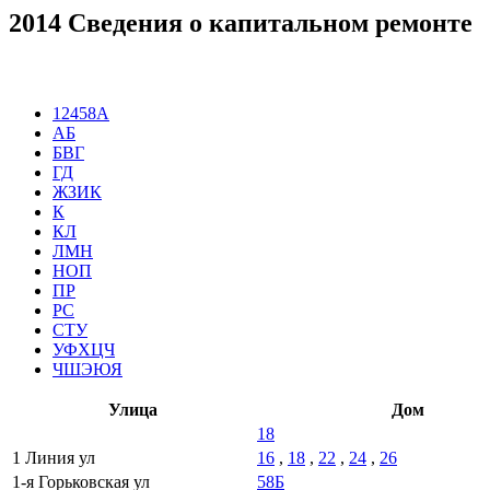
2014 Сведения о капитальном ремонте
12458А
АБ
БВГ
ГД
ЖЗИК
К
КЛ
ЛМН
НОП
ПР
РС
СТУ
УФХЦЧ
ЧШЭЮЯ
Улица
Дом
18
1 Линия ул
16
,
18
,
22
,
24
,
26
1-я Горьковская ул
58Б