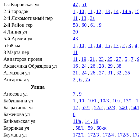
1-я Кировская ул
47
,
51
2-й городок
1
,
10
,
11
,
12
,
13
,
14
,
14-а
,
1
2-й Локомотивный пер
11
,
13
,
3а
2-й Район тер
58
,
60
,
61
,
9
4 Линия ул
20
5-й Армии ул
43
5168 км
1
,
10
,
11
,
14
,
15
,
17
,
2
,
3
,
4
8 Марта пер
11
Авиаторов проезд
11
,
19
,
21
,
23
,
25
,
27
,
5
,
7
,
Академика Образцова ул
16
,
24
,
26
,
28
,
29
,
38
Алмазная ул
21
,
24
,
26
,
27
,
31
,
32
,
35
Ангарская ул
2
,
6
,
7а
Улица
Аносова ул
7
,
9
Бабушкина ул
1
,
10
,
10/1
,
10/3
,
10а
,
13/1
,
1
Багратиона ул
12
,
52/1
,
52/2
,
52/3
,
54/1
,
54/
Баженова ул
6
Байкальская ул
11/а
,
14
,
19
Баррикад ул
,
58/1
,
59
,
60-ж
Баумана ул
172/1
,
172/3
,
172/4
,
172/5
,
17