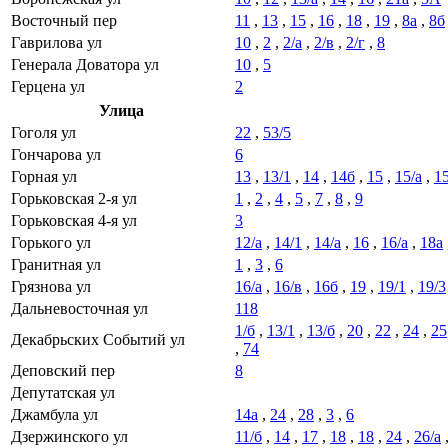
Восточный пер
11
,
13
,
15
,
16
,
18
,
19
,
8а
,
8б
Гаврилова ул
10
,
2
,
2/а
,
2/в
,
2/г
,
8
Генерала Доватора ул
10
,
5
Герцена ул
2
Улица
Гоголя ул
22
,
53/5
Гончарова ул
6
Горная ул
13
,
13/1
,
14
,
14б
,
15
,
15/а
,
15
Горьковская 2-я ул
1
,
2
,
4
,
5
,
7
,
8
,
9
Горьковская 4-я ул
3
Горького ул
12/а
,
14/1
,
14/а
,
16
,
16/а
,
18а
Гранитная ул
1
,
3
,
6
Грязнова ул
16/а
,
16/в
,
16б
,
19
,
19/1
,
19/3
Дальневосточная ул
118
1/б
,
13/1
,
13/б
,
20
,
22
,
24
,
25
Декабрьских Событий ул
,
74
Деповский пер
8
Депутатская ул
Джамбула ул
14а
,
24
,
28
,
3
,
6
Дзержинского ул
11/б
,
14
,
17
,
18
,
18
,
24
,
26/а