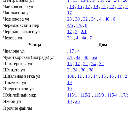
Центральная ул
1
,
11
,
13-а
,
14
,
18
,
2
,
2-а
,
20
Чайковского ул
,
13
,
15
,
17
,
19
,
21
,
22
,
27
,
2
Чаплыгина ул
17
Челнокова ул
28
,
30
,
32
,
34
,
4
,
40
,
6
Черемховский пер
4/б
,
5/а
,
8
Чернышевского ул
17
,
2
,
2/1
Чехова ул
3/а
,
4
,
4а
,
7
Улица
Дом
Чкалова ул
,
17
,
4
Чудотворская (Бограда) ул
3/а
,
4а
,
4б
,
5/а
Шахтерская ул
15
,
17
,
22
,
24
,
32
Шмидта ул
2
,
24
,
30
,
38
Шпальная ветка ул
10а
,
12
,
13
,
14
,
15
,
16
,
1а
,
2
Шпачека ул
19
Энергетиков ул
10
Юбилейный мкр
115/1
,
115/2
,
115/3
,
115/4
,
17/
Якоби ул
10
,
26
Прочие файлы