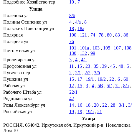
Подсобное Хозяйство тер
10
,
7
Улица
Поленова ул
8/б
Полины Осипенко ул
4
,
4/а
,
8
Польских Повстанцев ул
18
,
18а
Полярная
100
,
121
,
74
,
78
,
80
,
83
,
86
,
Полярная ул
76
101
,
101а
,
103
,
105
,
107
,
108
Почтамтская ул
130
,
132
,
99
Пролетарская ул
3
,
4
,
4/а
Профсоюзная ул
11
,
15
,
23
,
35
,
39
,
45
,
48
,
5
Пугачева пер
2
,
2/1
,
2/2
,
3/б
Пушкина ул
15
,
17
,
19/1
,
19/2
,
22
,
6
,
60
,
Рабочая ул
12
,
15
,
3
,
4
,
5В
,
5Г
,
7а
,
8/а
Рабочего Штаба ул
22/1
Родниковая ул
42
Розы Люксембург ул
14
,
16
,
18
,
20
,
22
,
28
,
3/1
,
3
Российская ул
19
,
19
,
19/а
,
21
Улица
РОССИЯ, 664042, Иркутская обл, Иркутский р-н, Новолисиха 
Дом 10