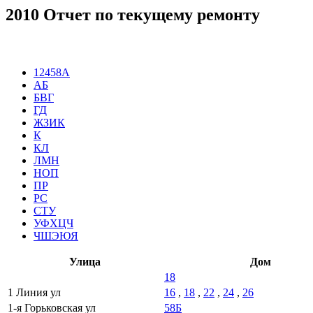
2010 Отчет по текущему ремонту
12458А
АБ
БВГ
ГД
ЖЗИК
К
КЛ
ЛМН
НОП
ПР
РС
СТУ
УФХЦЧ
ЧШЭЮЯ
Улица
Дом
18
1 Линия ул
16
,
18
,
22
,
24
,
26
1-я Горьковская ул
58Б