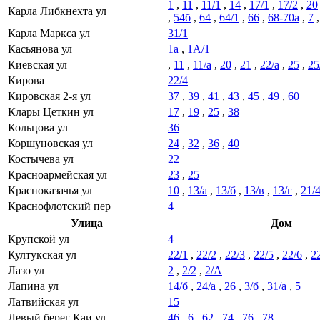
1
,
11
,
11/1
,
14
,
17/1
,
17/2
,
20
Карла Либкнехта ул
,
54б
,
64
,
64/1
,
66
,
68-70а
,
7
Карла Маркса ул
31/1
Касьянова ул
1а
,
1А/1
Киевская ул
,
11
,
11/а
,
20
,
21
,
22/а
,
25
,
25
Кирова
22/4
Кировская 2-я ул
37
,
39
,
41
,
43
,
45
,
49
,
60
Клары Цеткин ул
17
,
19
,
25
,
38
Кольцова ул
36
Коршуновская ул
24
,
32
,
36
,
40
Костычева ул
22
Красноармейская ул
23
,
25
Красноказачья ул
10
,
13/а
,
13/б
,
13/в
,
13/г
,
21/
Краснофлотский пер
4
Улица
Дом
Крупской ул
4
Култукская ул
22/1
,
22/2
,
22/3
,
22/5
,
22/6
,
2
Лазо ул
2
,
2/2
,
2/А
Лапина ул
14/б
,
24/а
,
26
,
3/б
,
31/а
,
5
Латвийская ул
15
Левый берег Каи ул
46
,
6
,
62
,
74
,
76
,
78