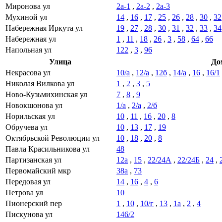
Миронова ул
2а-1
,
2а-2
,
2а-3
Мухиной ул
14
,
16
,
17
,
25
,
26
,
28
,
30
,
32
Набережная Иркута ул
19
,
27
,
28
,
30
,
31
,
32
,
33
,
34
Набережная ул
1
,
11
,
18
,
26
,
3
,
58
,
64
,
66
Напольная ул
122
,
3
,
96
Улица
До
Некрасова ул
10/а
,
12/а
,
12б
,
14/а
,
16
,
16/1
Николая Вилкова ул
1
,
2
,
3
,
5
Ново-Кузьмихинская ул
7
,
8
,
9
Новокшонова ул
1/а
,
2/а
,
2/б
Норильская ул
10
,
11
,
16
,
20
,
8
Обручева ул
10
,
13
,
17
,
19
Октябрьской Революции ул
10
,
18
,
20
,
8
Павла Красильникова ул
48
Партизанская ул
12а
,
15
,
22/24А
,
22/24Б
,
24
,
Первомайский мкр
38а
,
73
Передовая ул
14
,
16
,
4
,
6
Петрова ул
10
Пионерский пер
1
,
10
,
10/г
,
13
,
1а
,
2
,
4
Пискунова ул
146/2