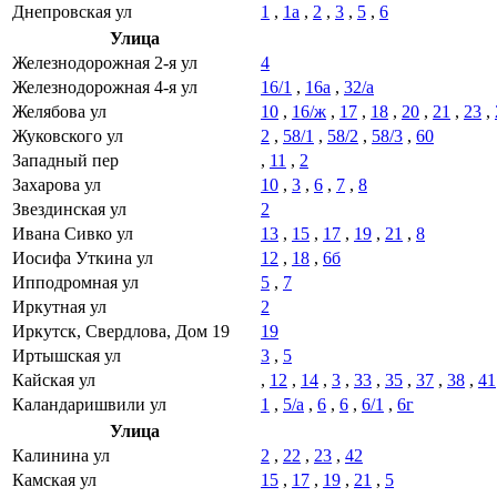
Днепровская ул
1
,
1а
,
2
,
3
,
5
,
6
Улица
Железнодорожная 2-я ул
4
Железнодорожная 4-я ул
16/1
,
16а
,
32/а
Желябова ул
10
,
16/ж
,
17
,
18
,
20
,
21
,
23
,
Жуковского ул
2
,
58/1
,
58/2
,
58/3
,
60
Западный пер
,
11
,
2
Захарова ул
10
,
3
,
6
,
7
,
8
Звездинская ул
2
Ивана Сивко ул
13
,
15
,
17
,
19
,
21
,
8
Иосифа Уткина ул
12
,
18
,
6б
Ипподромная ул
5
,
7
Иркутная ул
2
Иркутск, Свердлова, Дом 19
19
Иртышская ул
3
,
5
Кайская ул
,
12
,
14
,
3
,
33
,
35
,
37
,
38
,
41
Каландаришвили ул
1
,
5/а
,
6
,
6
,
6/1
,
6г
Улица
Калинина ул
2
,
22
,
23
,
42
Камская ул
15
,
17
,
19
,
21
,
5