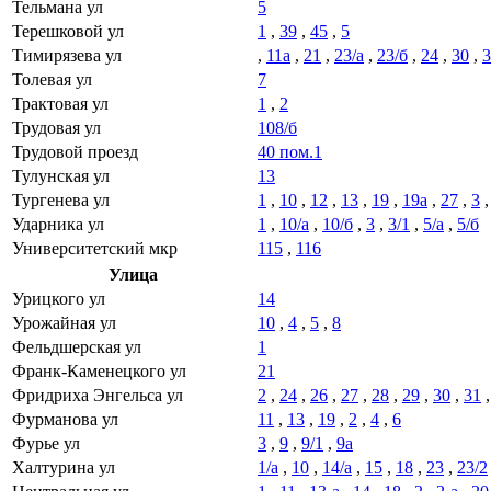
Тельмана ул
5
Терешковой ул
1
,
39
,
45
,
5
Тимирязева ул
,
11а
,
21
,
23/а
,
23/б
,
24
,
30
,
3
Толевая ул
7
Трактовая ул
1
,
2
Трудовая ул
108/б
Трудовой проезд
40 пом.1
Тулунская ул
13
Тургенева ул
1
,
10
,
12
,
13
,
19
,
19а
,
27
,
3
Ударника ул
1
,
10/а
,
10/б
,
3
,
3/1
,
5/а
,
5/б
Университетский мкр
115
,
116
Улица
Урицкого ул
14
Урожайная ул
10
,
4
,
5
,
8
Фельдшерская ул
1
Франк-Каменецкого ул
21
Фридриха Энгельса ул
2
,
24
,
26
,
27
,
28
,
29
,
30
,
31
Фурманова ул
11
,
13
,
19
,
2
,
4
,
6
Фурье ул
3
,
9
,
9/1
,
9а
Халтурина ул
1/а
,
10
,
14/а
,
15
,
18
,
23
,
23/2