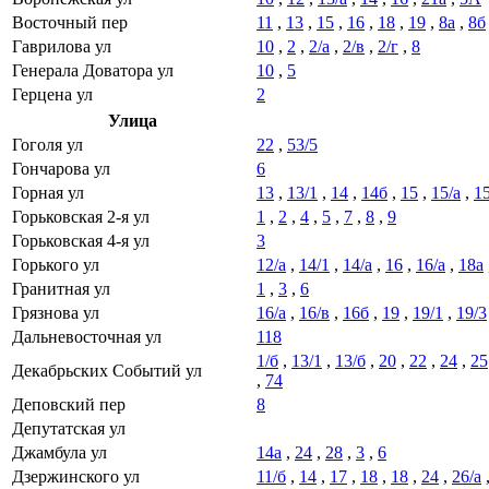
Восточный пер
11
,
13
,
15
,
16
,
18
,
19
,
8а
,
8б
Гаврилова ул
10
,
2
,
2/а
,
2/в
,
2/г
,
8
Генерала Доватора ул
10
,
5
Герцена ул
2
Улица
Гоголя ул
22
,
53/5
Гончарова ул
6
Горная ул
13
,
13/1
,
14
,
14б
,
15
,
15/а
,
15
Горьковская 2-я ул
1
,
2
,
4
,
5
,
7
,
8
,
9
Горьковская 4-я ул
3
Горького ул
12/а
,
14/1
,
14/а
,
16
,
16/а
,
18а
Гранитная ул
1
,
3
,
6
Грязнова ул
16/а
,
16/в
,
16б
,
19
,
19/1
,
19/3
Дальневосточная ул
118
1/б
,
13/1
,
13/б
,
20
,
22
,
24
,
25
Декабрьских Событий ул
,
74
Деповский пер
8
Депутатская ул
Джамбула ул
14а
,
24
,
28
,
3
,
6
Дзержинского ул
11/б
,
14
,
17
,
18
,
18
,
24
,
26/а