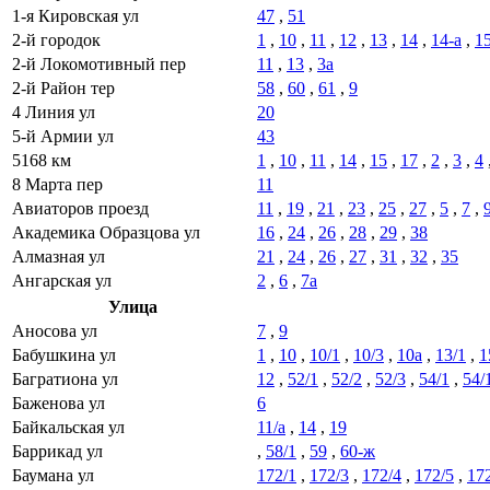
1-я Кировская ул
47
,
51
2-й городок
1
,
10
,
11
,
12
,
13
,
14
,
14-а
,
1
2-й Локомотивный пер
11
,
13
,
3а
2-й Район тер
58
,
60
,
61
,
9
4 Линия ул
20
5-й Армии ул
43
5168 км
1
,
10
,
11
,
14
,
15
,
17
,
2
,
3
,
4
8 Марта пер
11
Авиаторов проезд
11
,
19
,
21
,
23
,
25
,
27
,
5
,
7
,
Академика Образцова ул
16
,
24
,
26
,
28
,
29
,
38
Алмазная ул
21
,
24
,
26
,
27
,
31
,
32
,
35
Ангарская ул
2
,
6
,
7а
Улица
Аносова ул
7
,
9
Бабушкина ул
1
,
10
,
10/1
,
10/3
,
10а
,
13/1
,
1
Багратиона ул
12
,
52/1
,
52/2
,
52/3
,
54/1
,
54/
Баженова ул
6
Байкальская ул
11/а
,
14
,
19
Баррикад ул
,
58/1
,
59
,
60-ж
Баумана ул
172/1
,
172/3
,
172/4
,
172/5
,
17