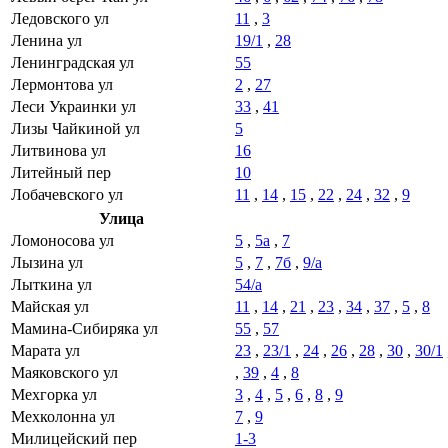
Ледовского ул
11
,
3
Ленина ул
19/1
,
28
Ленинградская ул
55
Лермонтова ул
2
,
27
Леси Украинки ул
33
,
41
Лизы Чайкиной ул
5
Литвинова ул
16
Литейный пер
10
Лобачевского ул
11
,
14
,
15
,
22
,
24
,
32
,
9
Улица
Ломоносова ул
5
,
5а
,
7
Лызина ул
5
,
7
,
7б
,
9/а
Лыткина ул
54/а
Майская ул
11
,
14
,
21
,
23
,
34
,
37
,
5
,
8
Мамина-Сибиряка ул
55
,
57
Марата ул
23
,
23/1
,
24
,
26
,
28
,
30
,
30/1
Маяковского ул
,
39
,
4
,
8
Мехгорка ул
3
,
4
,
5
,
6
,
8
,
9
Мехколонна ул
7
,
9
Милицейский пер
1-3