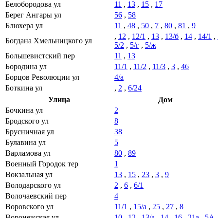
Белобородова ул
11
,
13
,
15
,
17
Берег Ангары ул
56
,
58
Блюхера ул
11
,
48
,
50
,
7
,
80
,
81
,
9
,
12
,
12/1
,
13
,
13/б
,
14
,
14/1
,
Богдана Хмельницкого ул
5/2
,
5/г
,
5/ж
Большевистский пер
11
,
13
Бородина ул
11/1
,
11/2
,
11/3
,
3
,
46
Борцов Революции ул
4/а
Боткина ул
,
2
,
6/24
Улица
Дом
Бочкина ул
2
Бродского ул
8
Брусничная ул
38
Булавина ул
5
Варламова ул
80
,
89
Военный Городок тер
1
Вокзальная ул
13
,
15
,
23
,
3
,
9
Володарского ул
2
,
6
,
6/1
Волочаевский пер
4
Воровского ул
11/1
,
15/а
,
25
,
27
,
8
Воронежская ул
10
,
12
,
13/а
,
14
,
16
,
21а
,
5А