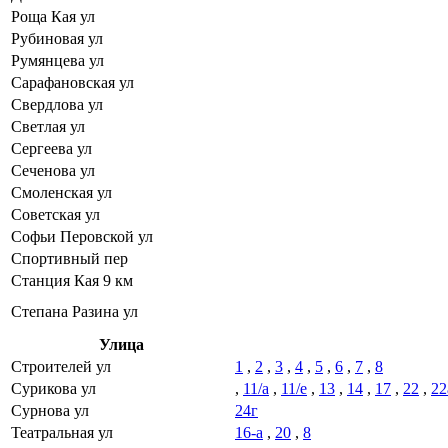
Роща Кая ул
Рубиновая ул
Румянцева ул
Сарафановская ул
Свердлова ул
Светлая ул
Сергеева ул
Сеченова ул
Смоленская ул
Советская ул
Софьи Перовской ул
Спортивный пер
Станция Кая 9 км
Степана Разина ул
Улица
Строителей ул
1
,
2
,
3
,
4
,
5
,
6
,
7
,
8
Сурикова ул
,
11/а
,
11/е
,
13
,
14
,
17
,
22
,
22
Сурнова ул
24г
Театральная ул
16-а
,
20
,
8