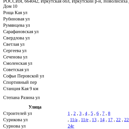
РОССИЯ, 664042, Иркутская обл, Иркутский р-н, Новолисиха 
Дом 10
Роща Кая ул
Рубиновая ул
Румянцева ул
Сарафановская ул
Свердлова ул
Светлая ул
Сергеева ул
Сеченова ул
Смоленская ул
Советская ул
Софьи Перовской ул
Спортивный пер
Станция Кая 9 км
Степана Разина ул
Улица
Строителей ул
1
,
2
,
3
,
4
,
5
,
6
,
7
,
8
Сурикова ул
,
11/а
,
11/е
,
13
,
14
,
17
,
22
,
22
Сурнова ул
24г