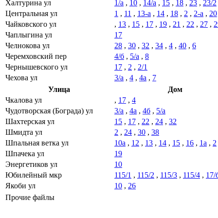
Халтурина ул
1/а
,
10
,
14/а
,
15
,
18
,
23
,
23/2
Центральная ул
1
,
11
,
13-а
,
14
,
18
,
2
,
2-а
,
20
Чайковского ул
,
13
,
15
,
17
,
19
,
21
,
22
,
27
,
2
Чаплыгина ул
17
Челнокова ул
28
,
30
,
32
,
34
,
4
,
40
,
6
Черемховский пер
4/б
,
5/а
,
8
Чернышевского ул
17
,
2
,
2/1
Чехова ул
3/а
,
4
,
4а
,
7
Улица
Дом
Чкалова ул
,
17
,
4
Чудотворская (Бограда) ул
3/а
,
4а
,
4б
,
5/а
Шахтерская ул
15
,
17
,
22
,
24
,
32
Шмидта ул
2
,
24
,
30
,
38
Шпальная ветка ул
10а
,
12
,
13
,
14
,
15
,
16
,
1а
,
2
Шпачека ул
19
Энергетиков ул
10
Юбилейный мкр
115/1
,
115/2
,
115/3
,
115/4
,
17/
Якоби ул
10
,
26
Прочие файлы