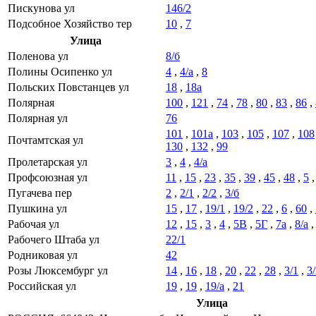
Пискунова ул
146/2
Подсобное Хозяйство тер
10
,
7
Улица
Поленова ул
8/б
Полины Осипенко ул
4
,
4/а
,
8
Польских Повстанцев ул
18
,
18а
Полярная
100
,
121
,
74
,
78
,
80
,
83
,
86
,
Полярная ул
76
101
,
101а
,
103
,
105
,
107
,
108
Почтамтская ул
130
,
132
,
99
Пролетарская ул
3
,
4
,
4/а
Профсоюзная ул
11
,
15
,
23
,
35
,
39
,
45
,
48
,
5
Пугачева пер
2
,
2/1
,
2/2
,
3/б
Пушкина ул
15
,
17
,
19/1
,
19/2
,
22
,
6
,
60
,
Рабочая ул
12
,
15
,
3
,
4
,
5В
,
5Г
,
7а
,
8/а
Рабочего Штаба ул
22/1
Родниковая ул
42
Розы Люксембург ул
14
,
16
,
18
,
20
,
22
,
28
,
3/1
,
3
Российская ул
19
,
19
,
19/а
,
21
Улица