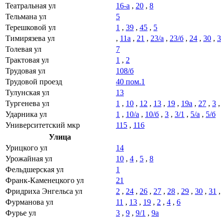
Театральная ул
16-а
,
20
,
8
Тельмана ул
5
Терешковой ул
1
,
39
,
45
,
5
Тимирязева ул
,
11а
,
21
,
23/а
,
23/б
,
24
,
30
,
3
Толевая ул
7
Трактовая ул
1
,
2
Трудовая ул
108/б
Трудовой проезд
40 пом.1
Тулунская ул
13
Тургенева ул
1
,
10
,
12
,
13
,
19
,
19а
,
27
,
3
Ударника ул
1
,
10/а
,
10/б
,
3
,
3/1
,
5/а
,
5/б
Университетский мкр
115
,
116
Улица
Урицкого ул
14
Урожайная ул
10
,
4
,
5
,
8
Фельдшерская ул
1
Франк-Каменецкого ул
21
Фридриха Энгельса ул
2
,
24
,
26
,
27
,
28
,
29
,
30
,
31
Фурманова ул
11
,
13
,
19
,
2
,
4
,
6
Фурье ул
3
,
9
,
9/1
,
9а