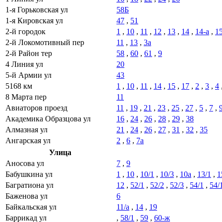
1-я Горьковская ул
58Б
1-я Кировская ул
47
,
51
2-й городок
1
,
10
,
11
,
12
,
13
,
14
,
14-а
,
1
2-й Локомотивный пер
11
,
13
,
3а
2-й Район тер
58
,
60
,
61
,
9
4 Линия ул
20
5-й Армии ул
43
5168 км
1
,
10
,
11
,
14
,
15
,
17
,
2
,
3
,
4
8 Марта пер
11
Авиаторов проезд
11
,
19
,
21
,
23
,
25
,
27
,
5
,
7
,
Академика Образцова ул
16
,
24
,
26
,
28
,
29
,
38
Алмазная ул
21
,
24
,
26
,
27
,
31
,
32
,
35
Ангарская ул
2
,
6
,
7а
Улица
Аносова ул
7
,
9
Бабушкина ул
1
,
10
,
10/1
,
10/3
,
10а
,
13/1
,
1
Багратиона ул
12
,
52/1
,
52/2
,
52/3
,
54/1
,
54/
Баженова ул
6
Байкальская ул
11/а
,
14
,
19
Баррикад ул
,
58/1
,
59
,
60-ж