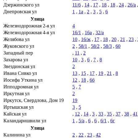
Дзержинского ул
11/б
,
14
,
17
,
18
,
18
,
24
,
26/а
Днепровская ул
1
,
1а
,
2
,
3
,
5
,
6
Улица
Железнодорожная 2-я ул
4
Железнодорожная 4-я ул
16/1
,
16а
,
32/а
Желябова ул
10
,
16/ж
,
17
,
18
,
20
,
21
,
23
,
Жуковского ул
2
,
58/1
,
58/2
,
58/3
,
60
Западный пер
,
11
,
2
Захарова ул
10
,
3
,
6
,
7
,
8
Звездинская ул
2
Ивана Сивко ул
13
,
15
,
17
,
19
,
21
,
8
Иосифа Уткина ул
12
,
18
,
6б
Ипподромная ул
5
,
7
Иркутная ул
2
Иркутск, Свердлова, Дом 19
19
Иртышская ул
3
,
5
Кайская ул
,
12
,
14
,
3
,
33
,
35
,
37
,
38
,
41
Каландаришвили ул
1
,
5/а
,
6
,
6
,
6/1
,
6г
Улица
Калинина ул
2
,
22
,
23
,
42