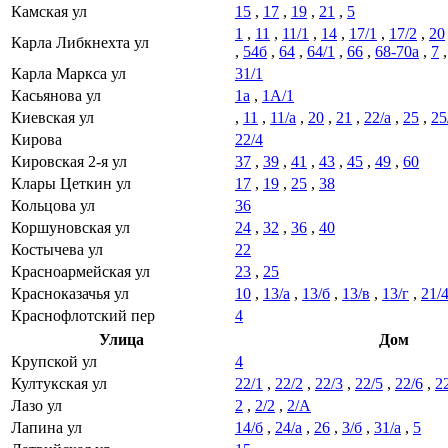
Камская ул
15
,
17
,
19
,
21
,
5
1
,
11
,
11/1
,
14
,
17/1
,
17/2
,
20
Карла Либкнехта ул
,
54б
,
64
,
64/1
,
66
,
68-70а
,
7
Карла Маркса ул
31/1
Касьянова ул
1а
,
1А/1
Киевская ул
,
11
,
11/а
,
20
,
21
,
22/а
,
25
,
25
Кирова
22/4
Кировская 2-я ул
37
,
39
,
41
,
43
,
45
,
49
,
60
Клары Цеткин ул
17
,
19
,
25
,
38
Кольцова ул
36
Коршуновская ул
24
,
32
,
36
,
40
Костычева ул
22
Красноармейская ул
23
,
25
Красноказачья ул
10
,
13/а
,
13/б
,
13/в
,
13/г
,
21/
Краснофлотский пер
4
Улица
Дом
Крупской ул
4
Култукская ул
22/1
,
22/2
,
22/3
,
22/5
,
22/6
,
2
Лазо ул
2
,
2/2
,
2/А
Лапина ул
14/б
,
24/а
,
26
,
3/б
,
31/а
,
5