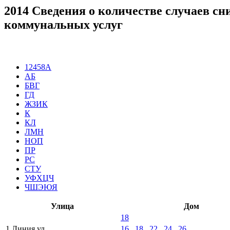
2014 Сведения о количестве случаев с
коммунальных услуг
12458А
АБ
БВГ
ГД
ЖЗИК
К
КЛ
ЛМН
НОП
ПР
РС
СТУ
УФХЦЧ
ЧШЭЮЯ
Улица
Дом
18
1 Линия ул
16
,
18
,
22
,
24
,
26