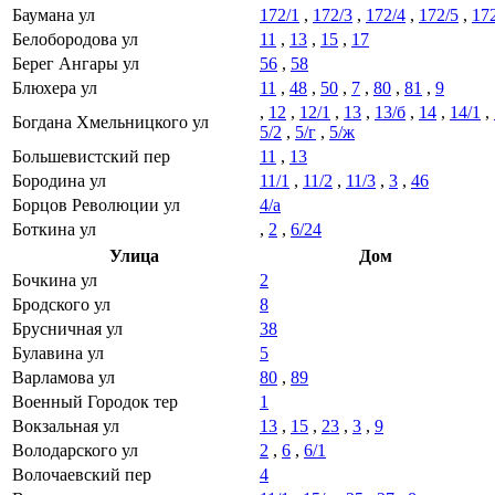
Баумана ул
172/1
,
172/3
,
172/4
,
172/5
,
17
Белобородова ул
11
,
13
,
15
,
17
Берег Ангары ул
56
,
58
Блюхера ул
11
,
48
,
50
,
7
,
80
,
81
,
9
,
12
,
12/1
,
13
,
13/б
,
14
,
14/1
,
Богдана Хмельницкого ул
5/2
,
5/г
,
5/ж
Большевистский пер
11
,
13
Бородина ул
11/1
,
11/2
,
11/3
,
3
,
46
Борцов Революции ул
4/а
Боткина ул
,
2
,
6/24
Улица
Дом
Бочкина ул
2
Бродского ул
8
Брусничная ул
38
Булавина ул
5
Варламова ул
80
,
89
Военный Городок тер
1
Вокзальная ул
13
,
15
,
23
,
3
,
9
Володарского ул
2
,
6
,
6/1
Волочаевский пер
4