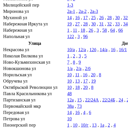
Милицейский пер
1-3
Миронова ул
2а-1
,
2а-2
,
2а-3
Мухиной ул
14
,
16
,
17
,
25
,
26
,
28
,
30
,
32
Набережная Иркута ул
19
,
27
,
28
,
30
,
31
,
32
,
33
,
34
Набережная ул
1
,
11
,
18
,
26
,
3
,
58
,
64
,
66
Напольная ул
122
,
3
,
96
Улица
До
Некрасова ул
10/а
,
12/а
,
12б
,
14/а
,
16
,
16/1
Николая Вилкова ул
1
,
2
,
3
,
5
Ново-Кузьмихинская ул
7
,
8
,
9
Новокшонова ул
1/а
,
2/а
,
2/б
Норильская ул
10
,
11
,
16
,
20
,
8
Обручева ул
10
,
13
,
17
,
19
Октябрьской Революции ул
10
,
18
,
20
,
8
Павла Красильникова ул
48
Партизанская ул
12а
,
15
,
22/24А
,
22/24Б
,
24
,
Первомайский мкр
38а
,
73
Передовая ул
14
,
16
,
4
,
6
Петрова ул
10
Пионерский пер
1
,
10
,
10/г
,
13
,
1а
,
2
,
4