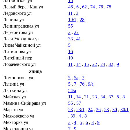
Латвийская ул
15
Левый берег Каи ул
46
,
6
,
62
,
74
,
76
,
78
Ледовского ул
11
,
3
Ленина ул
19/1
,
28
Ленинградская ул
55
Лермонтова ул
2
,
27
Леси Украинки ул
33
,
41
Лизы Чайкиной ул
5
Литвинова ул
16
Литейный пер
10
Лобачевского ул
11
,
14
,
15
,
22
,
24
,
32
,
9
Улица
Ломоносова ул
5
,
5а
,
7
Лызина ул
5
,
7
,
7б
,
9/а
Лыткина ул
54/а
Майская ул
11
,
14
,
21
,
23
,
34
,
37
,
5
,
8
Мамина-Сибиряка ул
55
,
57
Марата ул
23
,
23/1
,
24
,
26
,
28
,
30
,
30/1
Маяковского ул
,
39
,
4
,
8
Мехгорка ул
3
,
4
,
5
,
6
,
8
,
9
Мехколонна ул
7
,
9