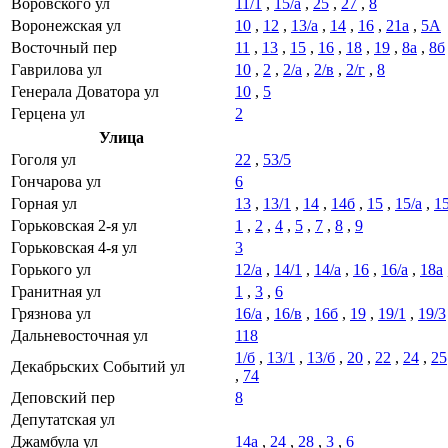
Воровского ул
11/1
,
15/а
,
25
,
27
,
8
Воронежская ул
10
,
12
,
13/а
,
14
,
16
,
21а
,
5А
Восточный пер
11
,
13
,
15
,
16
,
18
,
19
,
8а
,
8б
Гаврилова ул
10
,
2
,
2/а
,
2/в
,
2/г
,
8
Генерала Доватора ул
10
,
5
Герцена ул
2
Улица
Гоголя ул
22
,
53/5
Гончарова ул
6
Горная ул
13
,
13/1
,
14
,
14б
,
15
,
15/а
,
15
Горьковская 2-я ул
1
,
2
,
4
,
5
,
7
,
8
,
9
Горьковская 4-я ул
3
Горького ул
12/а
,
14/1
,
14/а
,
16
,
16/а
,
18а
Гранитная ул
1
,
3
,
6
Грязнова ул
16/а
,
16/в
,
16б
,
19
,
19/1
,
19/3
Дальневосточная ул
118
1/б
,
13/1
,
13/б
,
20
,
22
,
24
,
25
Декабрьских Событий ул
,
74
Деповский пер
8
Депутатская ул
Джамбула ул
14а
,
24
,
28
,
3
,
6