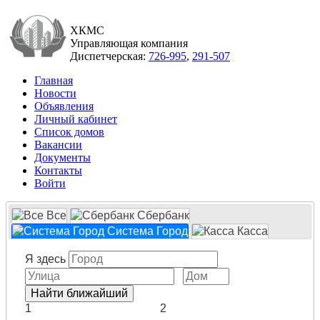
ХКМС
Управляющая компания
Диспетчерская:
726-995
,
291-507
Главная
Новости
Объявления
Личный кабинет
Список домов
Вакансии
Документы
Контакты
Войти
Все
Сбербанк
Система Город
Касса
Я здесь
1
2