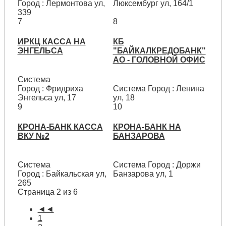
Город : Лермонтова ул,
Люксембург ул, 164/1
339
7
8
ИРКЦ КАССА НА
КБ
ЭНГЕЛЬСА
"БАЙКАЛКРЕДОБАНК"
АО - ГОЛОВНОЙ ОФИС
Система
Город : Фридриха
Система Город : Ленина
Энгельса ул, 17
ул, 18
9
10
КРОНА-БАНК КАССА
КРОНА-БАНК НА
ВКУ №2
БАНЗАРОВА
Система
Система Город : Доржи
Город : Байкальская ул,
Банзарова ул, 1
265
Страница 2 из 6
◄◄
1